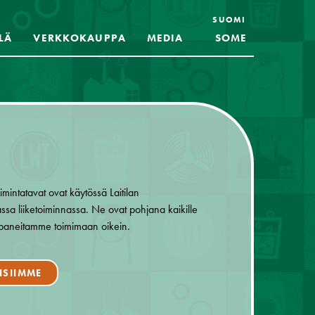
SUOMI
LÄ
VERKKOKAUPPA
MEDIA
SOME
imintatavat ovat käytössä Laitilan
ssa liiketoiminnassa. Ne ovat pohjana kaikille
mppaneitamme toimimaan oikein.
EISIIMME