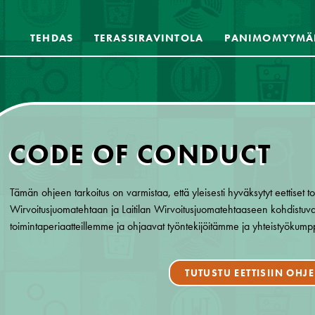
TEHDAS
TERASSIRAVINTOLA
PANIMOMYYMÄ
CODE OF CONDUCT
Tämän ohjeen tarkoitus on varmistaa, että yleisesti hyväksytyt eettiset to
Wirvoitusjuomatehtaan ja Laitilan Wirvoitusjuomatehtaaseen kohdistuva
toimintaperiaatteillemme ja ohjaavat työntekijöitämme ja yhteistyöku
TUTUSTU EETTISIIN OHJ