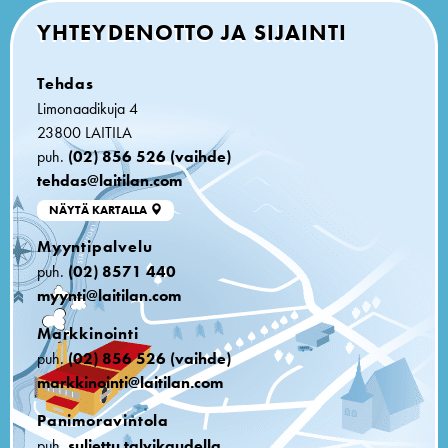
YHTEYDENOTTO JA SIJAINTI
Tehdas
Limonaadikuja 4
23800 LAITILA
puh.
(02) 856 526 (vaihde)
tehdas@laitilan.com
NÄYTÄ KARTALLA
Myyntipalvelu
puh.
(02) 8571 440
myynti@laitilan.com
Markkinointi
puh.
(02) 856 526 (vaihde)
markkinointi@laitilan.com
Panimoravintola
puh.
suljettu talvikaudella