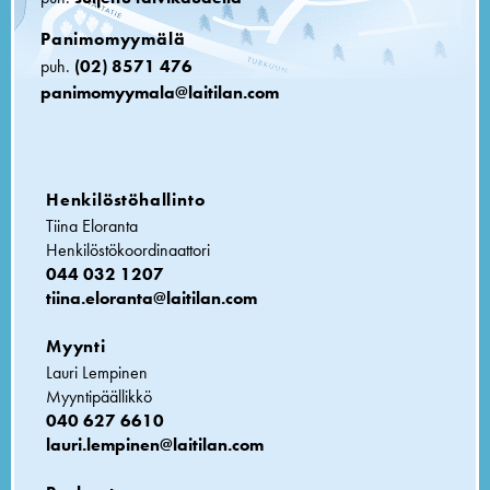
Panimomyymälä
puh.
(02) 8571 476
panimomyymala@laitilan.com
Henkilöstöhallinto
Tiina Eloranta
Henkilöstökoordinaattori
044 032 1207
tiina.eloranta@laitilan.com
Myynti
Lauri Lempinen
Myyntipäällikkö
040 627 6610
lauri.lempinen@laitilan.com