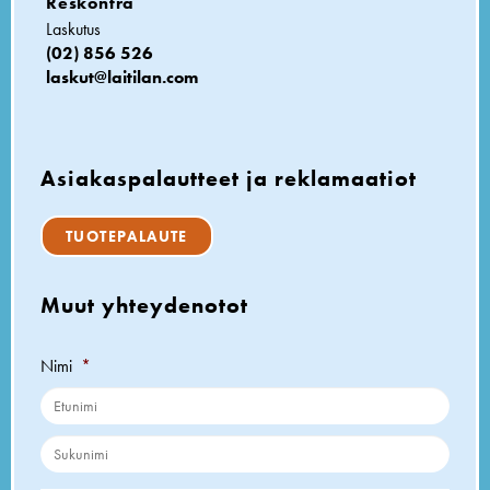
Reskontra
Laskutus
(02) 856 526
laskut@laitilan.com
Asiakaspalautteet ja reklamaatiot
TUOTEPALAUTE
Muut yhteydenotot
Nimi
*