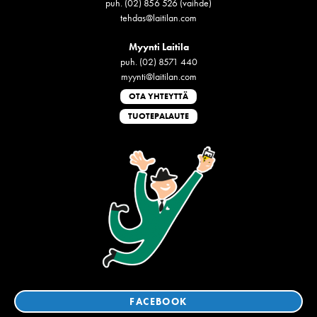
puh. (02) 856 526 (vaihde)
tehdas@laitilan.com
Myynti Laitila
puh. (02) 8571 440
myynti@laitilan.com
OTA YHTEYTTÄ
TUOTEPALAUTE
FACEBOOK