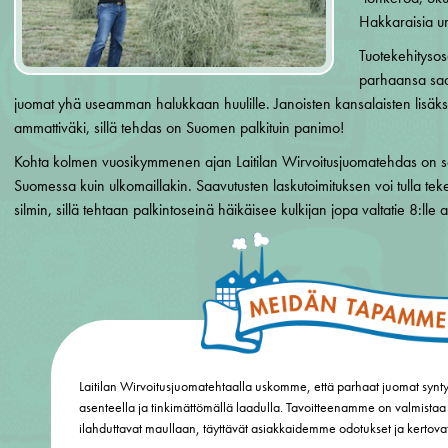
Hakkaraisia u
Tuotekehitysos
parhaansa saada
juomat yhä useamman halukkaan huulille. Janoisten kansalaisten lis
ammattiväki, sillä tehdas on Suomen palkituin panimo!
Kohta kolmen vuosikymmenen ajan Laitilan Wirvoitusjuomatehdas on saanu
Suomessa kuin ulkomaillakin. Saavutusten laskutoimituksen voi tulla te
silmin, sillä tehtaan palkintoseinä häikäisee kulkijan jopa valtatie 8:lle as
Laitilan Wirvoitusjuomatehtaalla uskomme, että parhaat juomat syntyv
asenteella ja tinkimättömällä laadulla. Tavoitteenamme on valmistaa
ilahduttavat maullaan, täyttävät asiakkaidemme odotukset ja kertovat