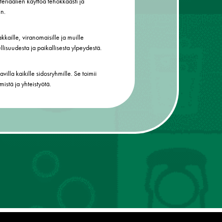
riaalien käyttöä tehokkaasti ja
in.
kkaille, viranomaisille ja muille
llisuudesta ja paikallisesta ylpeydestä.
villa kaikille sidosryhmille. Se toimii
istä ja yhteistyötä.