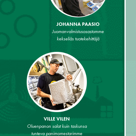
JOHANNA PAASIO
Juomanvalmistusosastomme
kekseliäs tuotekehittäjä
VILLE VILEN
Oluenpanon salat kuin taskunsa
tunteva panimomestarimme