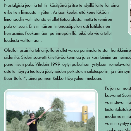
Nostalgisia juomia tehtiin käsityönä ja itse tehdyillä laitteilla, aina
etikettien liimausta myöten. Asiaan kuului, että kenelläkään
limonaadin valmistajista ei ollut tietoa alasta, mutta tekemisen
palo oli suuri. Ensimmäisen limonaadipullon osti laitilalainen
herrasmies Poukanmäen perinnepäivillä, eikä ole vielä tullut
laadusta valittamaan.
Ohutlompsaisilla tehtailijoilla ei ollut varaa panimolaitteiston hankkimi
siiderillä. Siideri saavutti kiitettävää kunniaa ja sinkosi toiminnan huimaa
panemisen palo. Vihdoin 1999 löytyi paikallisen yrityksen romulavalta va
ostettu höyryä tuottava jäätyneiden putkistojen sulatuspoltin, ja näin sy
Beer Boiler”, siinä pannun Kukko Höyryoluen mukaan.
Paljon on noist
kasvanut Suome
valmistuvat m
tuotantolaitoks
moderneimmall
voimin syntyy
-lonkeroa, Sku