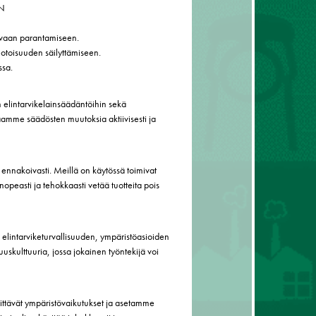
N
kuvaan parantamiseen.
toisuuden säilyttämiseen.
ssa.
n elintarvikelainsäädäntöihin sekä
aamme säädösten muutoksia aktiivisesti ja
ä ennakoivasti. Meillä on käytössä toimivat
 nopeasti ja tehokkaasti vetää tuotteita pois
lintarviketurvallisuuden, ympäristöasioiden
uuskulttuuria, jossa jokainen työntekijä voi
ttävät ympäristövaikutukset ja asetamme