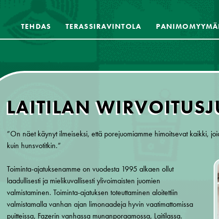
TEHDAS
TERASSIRAVINTOLA
PANIMOMYYMÄ
LAITILAN WIRVOITUS
”On näet käynyt ilmeiseksi, että porejuomiamme himoitsevat kaikki, joi
kuin hunsvotitkin.”
Toiminta-ajatuksenamme on vuodesta 1995 alkaen ollut
laadullisesti ja mielikuvallisesti ylivoimaisten juomien
valmistaminen. Toiminta-ajatuksen toteuttaminen aloitettiin
valmistamalla vanhan ajan limonaadeja hyvin vaatimattomissa
puitteissa, Fazerin vanhassa munanporaamossa, Laitilassa.