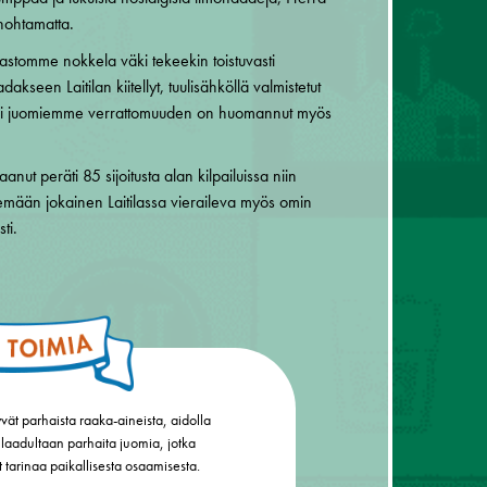
nohtamatta.
astomme nokkela väki tekeekin toistuvasti
kseen Laitilan kiitellyt, tuulisähköllä valmistetut
äksi juomiemme verrattomuuden on huomannut myös
t peräti 85 sijoitusta alan kilpailuissa niin
kemään jokainen Laitilassa vieraileva myös omin
ti.
ät parhaista raaka-aineista, aidolla
 laadultaan parhaita juomia, jotka
 tarinaa paikallisesta osaamisesta.