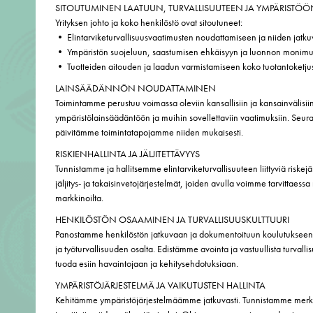
SITOUTUMINEN LAATUUN, TURVALLISUUTEEN JA YMPÄRISTÖÖ
Yrityksen johto ja koko henkilöstö ovat sitoutuneet:
• Elintarviketurvallisuusvaatimusten noudattamiseen ja niiden jat
• Ympäristön suojeluun, saastumisen ehkäisyyn ja luonnon monimuo
• Tuotteiden aitouden ja laadun varmistamiseen koko tuotantoketju
LAINSÄÄDÄNNÖN NOUDATTAMINEN
Toimintamme perustuu voimassa oleviin kansallisiin ja kansainvälisii
ympäristölainsäädäntöön ja muihin sovellettaviin vaatimuksiin. Seur
päivitämme toimintatapojamme niiden mukaisesti.
RISKIENHALLINTA JA JÄLJITETTÄVYYS
Tunnistamme ja hallitsemme elintarviketurvallisuuteen liittyviä riskej
jäljitys- ja takaisinvetojärjestelmät, joiden avulla voimme tarvittaessa
markkinoilta.
HENKILÖSTÖN OSAAMINEN JA TURVALLISUUSKULTTUURI
Panostamme henkilöstön jatkuvaan ja dokumentoituun koulutukseen e
ja työturvallisuuden osalta. Edistämme avointa ja vastuullista turvallis
tuoda esiin havaintojaan ja kehitysehdotuksiaan.
YMPÄRISTÖJÄRJESTELMÄ JA VAIKUTUSTEN HALLINTA
Kehitämme ympäristöjärjestelmäämme jatkuvasti. Tunnistamme merki