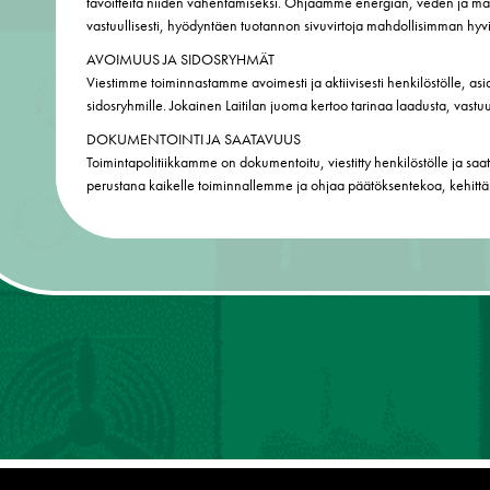
tavoitteita niiden vähentämiseksi. Ohjaamme energian, veden ja mate
vastuullisesti, hyödyntäen tuotannon sivuvirtoja mahdollisimman hyv
AVOIMUUS JA SIDOSRYHMÄT
Viestimme toiminnastamme avoimesti ja aktiivisesti henkilöstölle, asia
sidosryhmille. Jokainen Laitilan juoma kertoo tarinaa laadusta, vastuu
DOKUMENTOINTI JA SAATAVUUS
Toimintapolitiikkamme on dokumentoitu, viestitty henkilöstölle ja saata
perustana kaikelle toiminnallemme ja ohjaa päätöksentekoa, kehittäm