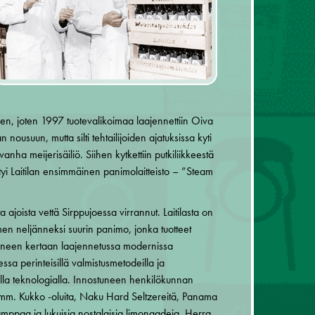
seen, joten 1997 tuotevalikoimaa laajennettiin Oiva
n nousuun, mutta silti tehtailijoiden ajatuksissa kyti
nha meijerisäiliö. Siihen kytkettiin putkiliikkeestä
ntyi Laitilan ensimmäinen panimolaitteisto – ”Steam
a ajoista vettä Sirppujoessa virrannut. Laitilasta on
n neljänneksi suurin panimo, jonka tuotteet
oneen kertaan laajennetussa modernissa
essa perinteisillä valmistusmetodeilla ja
a teknologialla. Innostuneen henkilökunnan
 mm. Kukko -oluita, Naku Hard Seltzereitä, Panama
mppaa ja lukuisia nostalgisia limonaadeja, Herra