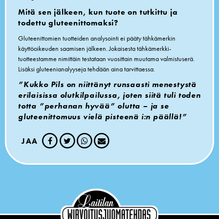
Mitä sen jälkeen, kun tuote on tutkittu ja
todettu gluteenittomaksi?
Gluteenittomien tuotteiden analysointi ei pääty tähkämerkin
käyttöoikeuden saamisen jälkeen. Jokaisesta tähkämerkki-
tuotteestamme nimittäin testataan vuosittain muutama valmistuserä.
Lisäksi gluteenianalyyseja tehdään aina tarvittaessa.
”Kukko Pils on niittänyt runsaasti menestystä
erilaisissa olutkilpailussa, joten siitä tuli toden
totta ”perhanan hyvää” olutta – ja se
gluteenittomuus vielä pisteenä i:n päällä!”
JAA