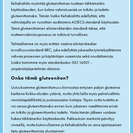
Keliakialiitto myöntää gluteenittoman tuotteen tähkämerkin
käyttöoikeuden, kun kolme valmistuserää on tutkittu ja todettu
gluteenittomaksi. Tämän lisäksi Keliakialiitto edellyttää, että
valmistajalla on vuosittain auditoitava AOECS-standardi käytössään.
Tämä gluteenittomien elintarvikkeiden standardi takaa, että
tuotteenvalmistusprosessi on tutkitusti turvallinen.
Tehtaallamme on myös erittäin vaativa elintarvikealan
turvallisuusstandardi BRC, joka edellyttää jokaiselta työntekijältämme
vahvaa prosessien ja käytäntöjen osaamista sekä noudattamista.
Lisäksi toimimme myös standardoidun ISO 14001 -
ympäristöjärjestelmän alaisina.
Onko tämä gluteeniton?
Uutuuksiemme gluteenittomuus kiinnostaa erityisen paljon gluteenia
karttavia Kukko-oluiden ystäviä, mutta yhtä lailla myös palvelualttiita
ravintolapäälliköitä ja juomaosaston hoitajia. Täysin uutta tuotetta ei
voi sanoa gluteenittomaksi ennen kuin jokainen vaadittavista eristä
on tutkittu ja gluteenittomiksi todettu. Vasta tämän jälkeen voidaan
hakea tähkämerkin käyttöoikeutta. Pakkauksiin merkintä päivittyy
viiveellä, mutta kotisivullamme ja Keliakialiitolla on aina ajantasainen
tieto gluteenittomista oluistamme!