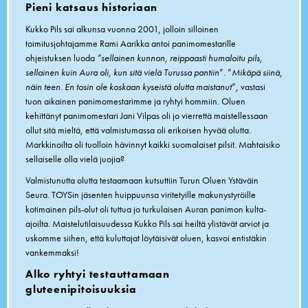
Pieni katsaus historiaan
Kukko Pils sai alkunsa vuonna 2001, jolloin silloinen
toimitusjohtajamme Rami Aarikka antoi panimomestarille
ohjeistuksen luoda
”sellainen kunnon, reippaasti humaloitu pils,
sellainen kuin Aura oli, kun sitä vielä Turussa pantiin
”. ”
Mikäpä siinä,
näin teen. En tosin ole koskaan kyseistä olutta maistanut
”, vastasi
tuon aikainen panimomestarimme ja ryhtyi hommiin. Oluen
kehittänyt panimomestari Jani Vilpas oli jo vierrettä maistellessaan
ollut sitä mieltä, että valmistumassa oli erikoisen hyvää olutta.
Markkinoilta oli tuolloin hävinnyt kaikki suomalaiset pilsit. Mahtaisiko
sellaiselle olla vielä juojia?
Valmistunutta olutta testaamaan kutsuttiin Turun Oluen Ystäväin
Seura. TOYSin jäsenten huippuunsa viritetyille makunystyröille
kotimainen pils-olut oli tuttua jo turkulaisen Auran panimon kulta-
ajoilta. Maistelutilaisuudessa Kukko Pils sai heiltä ylistävät arviot ja
uskomme siihen, että kuluttajat löytäisivät oluen, kasvoi entistäkin
vankemmaksi!
Alko ryhtyi testauttamaan
gluteenipitoisuuksia