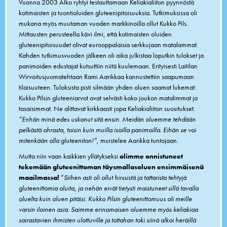
Vuonna 2003 Alko ryhtyi testauttamaan Keliakialiiton pyynnöstä
kotimaisten ja tuontioluiden gluteenipitoisuuksia. Tutkimuksissa oli
mukana myös muutaman vuoden markkinoilla ollut Kukko Pils.
Mittausten perusteella kävi ilmi, että kotimaisten oluiden
gluteenipitoisuudet olivat eurooppalaisia serkkujaan matalammat.
Kahden tutkimusvuoden jälkeen oli aika julkistaa loputkin tulokset ja
panimoiden edustajat kutsuttiin niitä kuulemaan. Erityisesti Laitilan
Wirvoitusjuomatehtaan Rami Aarikkaa kannustettiin saapumaan
tilaisuuteen. Tuloksista pisti silmään yhden oluen saamat lukemat:
Kukko Pilsin gluteeniarvot ovat selvästi koko joukon matalimmat ja
tasaisimmat. Ne alittavat kirkkaasti jopa Keliakialiiton suositukset.
”Enhän minä edes uskonut sitä ensin. Meidän oluemme tehdään
pelkästä ohrasta, toisin kuin muilla isoilla panimoilla. Eihän se voi
mitenkään olla gluteeniton!”
, muistelee Aarikka tuntojaan.
Mutta niin vaan kaikkien yllätykseksi
olimme onnistuneet
tekemään gluteenittoman täysmallasoluen ensimmäisenä
maailmassa!
”
Siihen asti oli ollut hirssistä ja tattarista tehtyjä
gluteenittomia oluita, ja nehän eivät tietysti maistuneet sillä tavalla
oluelta kuin oluen pitäisi. Kukko Pilsin gluteenittomuus oli meille
varsin iloinen asia. Saimme erinomaisen oluemme myös keliakiaa
sairastavien ihmisten ulottuville ja tottahan toki siinä alkoi heräillä