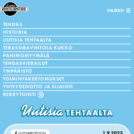
Avaa/sulje
VALIKKO
navigaatio
TEHDAS
HISTORIA
UUTISIA TEHTAALTA
TERASSIRAVINTOLA KUKKO
PANIMOMYYMÄLÄ
TEHDASVIERAILUT
YMPÄRISTÖ
TOIMINTAKERTOMUKSET
YHTEYDENOTTO JA SIJAINTI
REKRYTOINTI
1.9.2023
UUTISARKISTOON