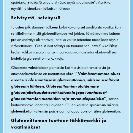
ajatuksia, että tästä avautuisi väylä myös maailmalle
”, Aarikka
myhäili tutkimuksen julkaisun jälkeen.
Selvitystä, selvitystä
Tulosten julkistamisen jälkeen kului kokonaiset puolitoista vuotta, kun
selvittelimme mistä gluteenittomuus voi johtua. Tämä monimutkainen
prosessiselvitys oli tehtävä, jotta se voitiin toteuttaa uudelleen täysin
virheettömästi. Onnistunut selvitys on taannut sen, että Kukko Pilsin
lisäksi valikoimissa on tänäkin päivänä monia elintarviketurvallisesti
tuotettuja gluteenittomia Kukkoja.
Oluemme valmistetaan parhaista kotimaisista ohramaltaista ja
ainesosaluettelossa on mainittuna ohra.
”
Valmistamamme oluet
eivät siis ole luontaisesti gluteenittomia, sillä ne sisältävät
gluteenin lähteen. Gluteenittomien oluidemme
gluteenipitoisuudet ovat kuitenkin jopa luontaisesti
gluteenittomien tuotteiden raja-arvon alapuolella
”
, kertoo
laatuvastaava Johanna Haijanen. Oluen valmistusprosessin aikana
gluteeniketjut kuitenkin poistetaan ja lopputuote on siten gluteeniton.
Gluteenittoman tuotteen tähkämerkki ja
vaatimukset