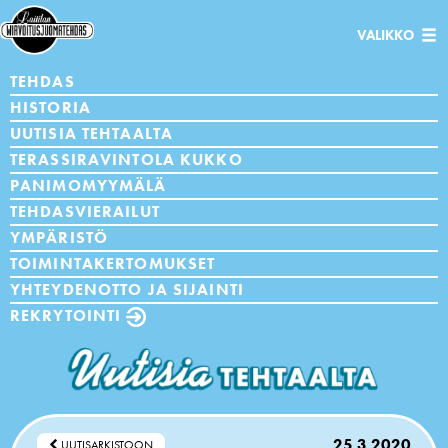
Avaa/sulje
VALIKKO
navigaatio
TEHDAS
HISTORIA
UUTISIA TEHTAALTA
TERASSIRAVINTOLA KUKKO
PANIMOMYYMÄLÄ
TEHDASVIERAILUT
YMPÄRISTÖ
TOIMINTAKERTOMUKSET
YHTEYDENOTTO JA SIJAINTI
REKRYTOINTI
25.3.2020
UUTISARKISTOON