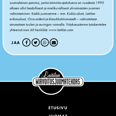
suomalainen panimo, jonka toiminta-ajatuksena on vuodesta 1995
alkaen ollut laadullisesti ja mielikuvallisesti ylivoimaisten juomien
valmistaminen. Kaikki juomamme
–
mm. Kukko-oluet, Laitilan
erikoisoluet, Oiva-siiderit ja klassikkolimonaadit
–
valmistetaan
ainoastaan tuulen ja auringon voimalla.
Yrityksessämme työskentelee
yhteensä noin 60 henkilöä. www.laitilan.com
JAA
ETUSIVU