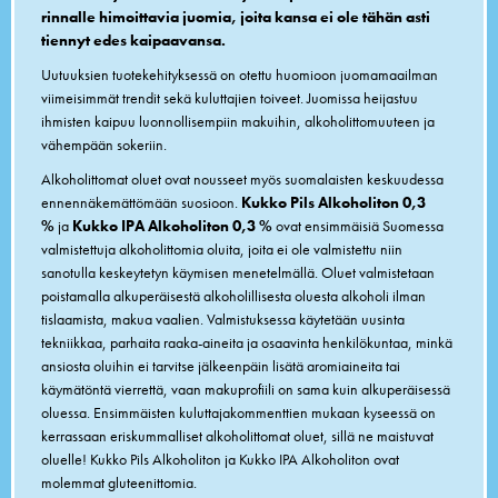
rinnalle himoittavia juomia, joita kansa ei ole tähän asti
tiennyt edes kaipaavansa.
Uutuuksien tuotekehityksessä on otettu huomioon juomamaailman
viimeisimmät trendit sekä kuluttajien toiveet. Juomissa heijastuu
ihmisten kaipuu luonnollisempiin makuihin, alkoholittomuuteen ja
vähempään sokeriin.
Alkoholittomat oluet ovat nousseet myös suomalaisten keskuudessa
ennennäkemättömään suosioon.
Kukko Pils Alkoholiton
0,3
%
ja
Kukko IPA Alkoholiton 0,3 %
ovat ensimmäisiä Suomessa
valmistettuja alkoholittomia oluita, joita ei ole valmistettu niin
sanotulla keskeytetyn käymisen menetelmällä. Oluet valmistetaan
poistamalla alkuperäisestä alkoholillisesta oluesta alkoholi ilman
tislaamista, makua vaalien. Valmistuksessa käytetään uusinta
tekniikkaa, parhaita raaka-aineita ja osaavinta henkilökuntaa, minkä
ansiosta oluihin ei tarvitse jälkeenpäin lisätä aromiaineita tai
käymätöntä vierrettä, vaan makuprofiili on sama kuin alkuperäisessä
oluessa. Ensimmäisten kuluttajakommenttien mukaan kyseessä on
kerrassaan eriskummalliset alkoholittomat oluet, sillä ne maistuvat
oluelle! Kukko Pils Alkoholiton ja Kukko IPA Alkoholiton ovat
molemmat gluteenittomia.