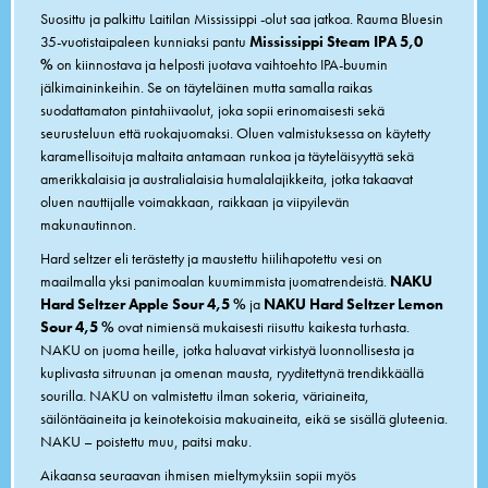
Suosittu ja palkittu Laitilan Mississippi -olut saa jatkoa. Rauma Bluesin
35-vuotistaipaleen kunniaksi pantu
Mississippi Steam IPA 5,0
%
on kiinnostava ja helposti juotava vaihtoehto IPA-buumin
jälkimaininkeihin. Se on täyteläinen mutta samalla raikas
suodattamaton pintahiivaolut, joka sopii erinomaisesti sekä
seurusteluun että ruokajuomaksi. Oluen valmistuksessa on käytetty
karamellisoituja maltaita antamaan runkoa ja täyteläisyyttä sekä
amerikkalaisia ja australialaisia humalalajikkeita, jotka takaavat
oluen nauttijalle voimakkaan, raikkaan ja viipyilevän
makunautinnon.
Hard seltzer eli terästetty ja maustettu hiilihapotettu vesi on
maailmalla yksi panimoalan kuumimmista juomatrendeistä.
NAKU
Hard Seltzer Apple Sour
4,5 %
ja
NAKU Hard Seltzer Lemon
Sour
4,5 %
ovat nimiensä mukaisesti riisuttu kaikesta turhasta.
NAKU on juoma heille, jotka haluavat virkistyä luonnollisesta ja
kuplivasta sitruunan ja omenan mausta, ryyditettynä trendikkäällä
sourilla. NAKU on valmistettu ilman sokeria, väriaineita,
säilöntäaineita ja keinotekoisia makuaineita, eikä se sisällä gluteenia.
NAKU – poistettu muu, paitsi maku.
Aikaansa seuraavan ihmisen mieltymyksiin sopii myös