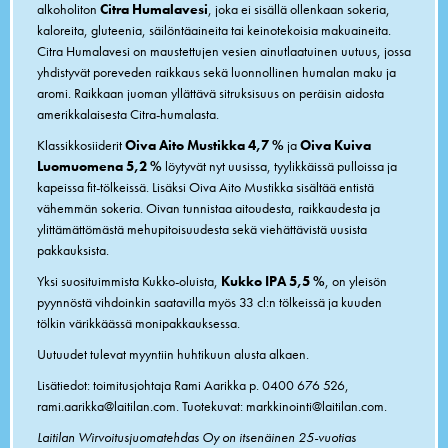
alkoholiton
Citra Humalavesi
, joka ei sisällä ollenkaan sokeria,
kaloreita, gluteenia, säilöntäaineita tai keinotekoisia makuaineita.
Citra Humalavesi on maustettujen vesien ainutlaatuinen uutuus, jossa
yhdistyvät poreveden raikkaus sekä luonnollinen humalan maku ja
aromi. Raikkaan juoman yllättävä sitruksisuus on peräisin aidosta
amerikkalaisesta Citra-humalasta.
Klassikkosiiderit
Oiva Aito Mustikka 4,7 %
ja
Oiva Kuiva
Luomuomena 5,2 %
löytyvät nyt uusissa, tyylikkäissä pulloissa ja
kapeissa fit-tölkeissä. Lisäksi Oiva Aito Mustikka sisältää entistä
vähemmän sokeria. Oivan tunnistaa aitoudesta, raikkaudesta ja
ylittämättömästä mehupitoisuudesta sekä viehättävistä uusista
pakkauksista.
Yksi suosituimmista Kukko-oluista,
Kukko IPA
5,5 %
, on yleisön
pyynnöstä vihdoinkin saatavilla myös 33 cl:n tölkeissä ja kuuden
tölkin värikkäässä monipakkauksessa.
Uutuudet tulevat myyntiin huhtikuun alusta alkaen.
Lisätiedot: toimitusjohtaja Rami Aarikka p. 0400 676 526,
rami.aarikka@laitilan.com. Tuotekuvat:
markkinointi@laitilan.com
.
Laitilan Wirvoitusjuomatehdas Oy on itsenäinen 25-vuotias