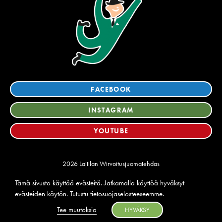
FACEBOOK
INSTAGRAM
YOUTUBE
2026 Laitilan Wirvoitusjuomatehdas
Tietosuoja
Tämä sivusto käyttää evästeitä. Jatkamalla käyttöä hyväksyt
Ilmoituskanava
evästeiden käytön. Tutustu
tietosuojaselosteeseemme
.
Suomi
English
(
englanti
)
Tee muutoksia
HYVÄKSY