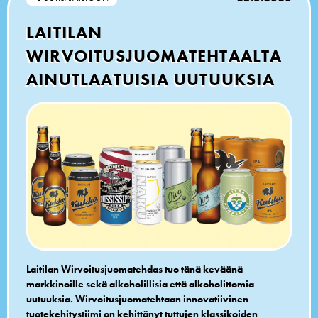
LAITILAN
WIRVOITUSJUOMATEHTAALTA
AINUTLAATUISIA UUTUUKSIA
Laitilan Wirvoitusjuomatehdas tuo tänä keväänä
markkinoille sekä alkoholillisia että alkoholittomia
uutuuksia. Wirvoitusjuomatehtaan innovatiivinen
tuotekehitystiimi on kehittänyt tuttujen klassikoiden