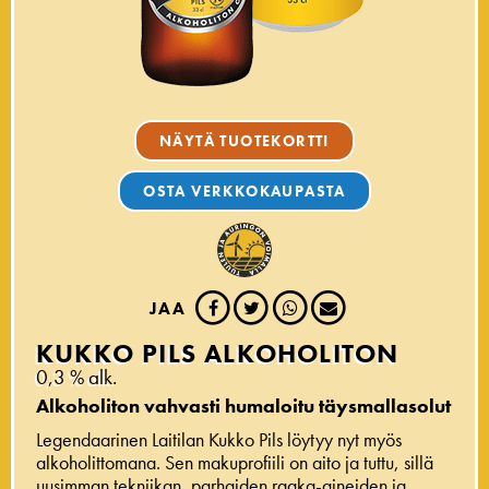
NÄYTÄ TUOTEKORTTI
OSTA VERKKOKAUPASTA
JAA
KUKKO PILS ALKOHOLITON
0,3 % alk.
Alkoholiton vahvasti humaloitu täysmallasolut
Legendaarinen Laitilan Kukko Pils löytyy nyt myös
alkoholittomana. Sen makuprofiili on aito ja tuttu, sillä
uusimman tekniikan, parhaiden raaka-aineiden ja