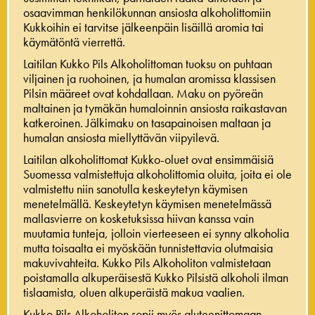
osaavimman henkilökunnan ansiosta alkoholittomiin
Kukkoihin ei tarvitse jälkeenpäin lisäillä aromia tai
käymätöntä vierrettä.
Laitilan Kukko Pils Alkoholittoman tuoksu on puhtaan
viljainen ja ruohoinen, ja humalan aromissa klassisen
Pilsin määreet ovat kohdallaan. Maku on pyöreän
maltainen ja tymäkän humaloinnin ansiosta raikastavan
katkeroinen. Jälkimaku on tasapainoisen maltaan ja
humalan ansiosta miellyttävän viipyilevä.
Laitilan alkoholittomat Kukko-oluet ovat ensimmäisiä
Suomessa valmistettuja alkoholittomia oluita, joita ei ole
valmistettu niin sanotulla keskeytetyn käymisen
menetelmällä. Keskeytetyn käymisen menetelmässä
mallasvierre on kosketuksissa hiivan kanssa vain
muutamia tunteja, jolloin vierteeseen ei synny alkoholia
mutta toisaalta ei myöskään tunnistettavia olutmaisia
makuvivahteita. Kukko Pils Alkoholiton valmistetaan
poistamalla alkuperäisestä Kukko Pilsistä alkoholi ilman
tislaamista, oluen alkuperäistä makua vaalien.
Kukko Pils Alkoholiton sopii myös gluteenittomaan