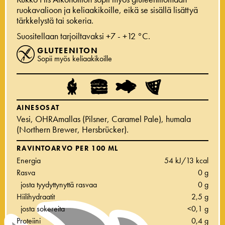
ruokavalioon ja keliaakikoille, eikä se sisällä lisättyä
tärkkelystä tai sokeria.
Suositellaan tarjoiltavaksi +7 - +12 °C.
GLUTEENITON
Sopii myös keliaakikoille
AINESOSAT
Vesi, OHRAmallas (Pilsner, Caramel Pale), humala
(Northern Brewer, Hersbrücker).
RAVINTOARVO PER 100 ML
Energia
54 kJ/13 kcal
Rasva
0 g
josta tyydyttynyttä rasvaa
0 g
Hiilihydraatit
2,5 g
josta sokereita
<0,1 g
Proteiini
0,4 g