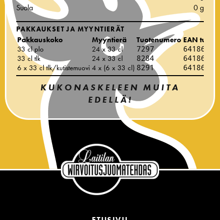
Suola
0 g
PAKKAUKSET JA MYYNTIERÄT
Pakkauskoko
Myyntierä
Tuotenumero
EAN tuote
33 cl plo
24 x 33 cl
7297
64186540
33 cl tlk
24 x 33 cl
8284
64186540
6 x 33 cl tlk/kutistemuovi
4 x (6 x 33 cl)
8291
64186542
KUKONASKELEEN MUITA
EDELLÄ!
ETUSIVU