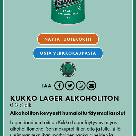
NÄYTÄ TUOTEKORTTI
OSTA VERKKOKAUPASTA
JAA
KUKKO LAGER ALKOHOLITON
0,3 % alk.
Alkoholiton kevyesti humaloitu täysmallasolut
Legendaarinen Laitilan Kukko Lager löytyy nyt myös
alkoholittomana. Sen makuprofiili on aito ja tuttu, sillä
uusimman tekniikan, parhaiden raaka-aineiden ja