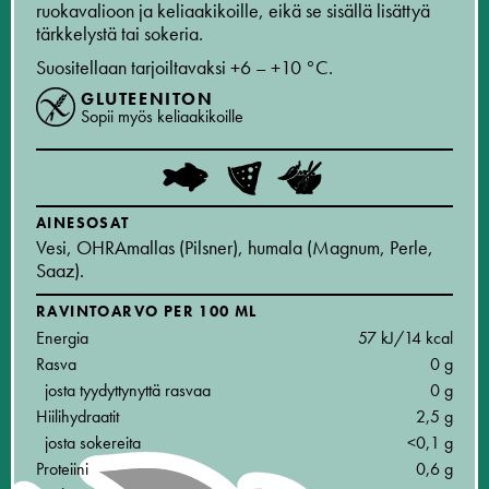
ruokavalioon ja keliaakikoille, eikä se sisällä lisättyä
tärkkelystä tai sokeria.
Suositellaan tarjoiltavaksi +6 – +10 °C.
GLUTEENITON
Sopii myös keliaakikoille
AINESOSAT
Vesi, OHRAmallas (Pilsner), humala (Magnum, Perle,
Saaz).
RAVINTOARVO PER 100 ML
Energia
57 kJ/14 kcal
Rasva
0 g
josta tyydyttynyttä rasvaa
0 g
Hiilihydraatit
2,5 g
josta sokereita
<0,1 g
Proteiini
0,6 g