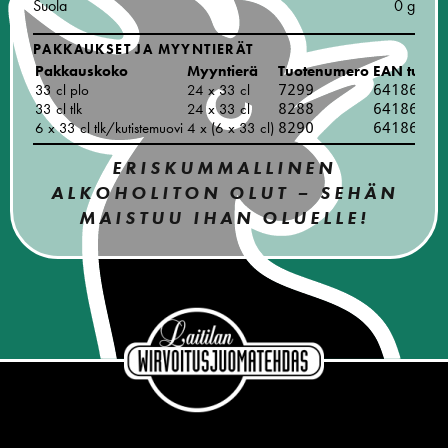
Suola
0 g
PAKKAUKSET JA MYYNTIERÄT
Pakkauskoko
Myyntierä
Tuotenumero
EAN tuote
33 cl plo
24 x 33 cl
7299
64186540
33 cl tlk
24 x 33 cl
8288
64186540
6 x 33 cl tlk/kutistemuovi
4 x (6 x 33 cl)
8290
64186542
ERISKUMMALLINEN
ALKOHOLITON OLUT – SEHÄN
MAISTUU IHAN OLUELLE!