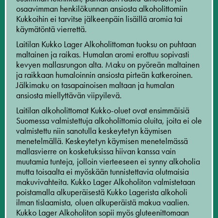
osaavimman henkilökunnan ansiosta alkoholittomiin
Kukkoihin ei tarvitse jälkeenpäin lisäillä aromia tai
käymätöntä vierrettä.
Laitilan Kukko Lager Alkoholittoman tuoksu on puhtaan
maltainen ja raikas. Humalan aromi erottuu sopivasti
kevyen mallasrungon alta. Maku on pyöreän maltainen
ja raikkaan humaloinnin ansiosta pirteän katkeroinen.
Jälkimaku on tasapainoisen maltaan ja humalan
ansiosta miellyttävän viipyilevä.
Laitilan alkoholittomat Kukko-oluet ovat ensimmäisiä
Suomessa valmistettuja alkoholittomia oluita, joita ei ole
valmistettu niin sanotulla keskeytetyn käymisen
menetelmällä. Keskeytetyn käymisen menetelmässä
mallasvierre on kosketuksissa hiivan kanssa vain
muutamia tunteja, jolloin vierteeseen ei synny alkoholia
mutta toisaalta ei myöskään tunnistettavia olutmaisia
makuvivahteita. Kukko Lager Alkoholiton valmistetaan
poistamalla alkuperäisestä Kukko Lagerista alkoholi
ilman tislaamista, oluen alkuperäistä makua vaalien.
Kukko Lager Alkoholiton sopii myös gluteenittomaan