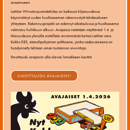
avaamiseen.
Laitilan Wirvoitusjuomatehdas on kaikessa hiljaisuudessa
käynnistänyt uuden huoltoaseman rakennustyöt tehdasalueen
yhteyteen. Rakennusprojekti on edennyt aikataulussa ja huoltoasema
valmistuu huhtikuun alkuun. Avajaisia vietetään näyttävästi 1.4. ja
tilaisuudessa yleisölle esitellään ensimmäistä kertaa Laitilan oma
Kukko E85, etanolipohjainen polttoaine, jonka raaka-aineena on
hyödynnetty tehtaan oman tuotannon sivuvirtoja.
Ilmoittaudu avajaisiin alla olevan lomakkeen kautta!
ILMOITTAUDU AVAJAISIIN!