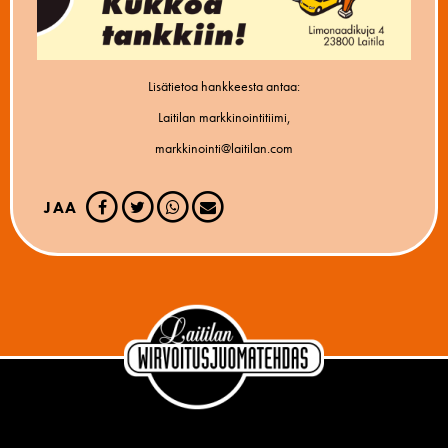
Lisätietoa hankkeesta antaa:
Laitilan markkinointitiimi,
markkinointi@laitilan.com
JAA