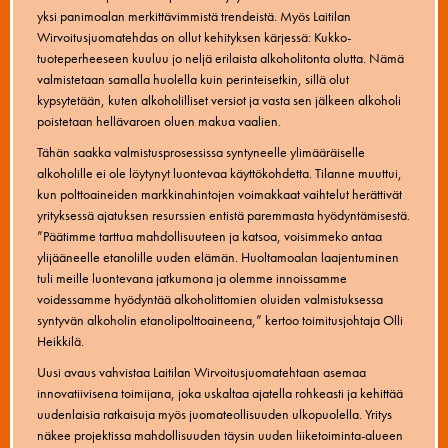
yksi panimoalan merkittävimmistä trendeistä. Myös Laitilan
Wirvoitusjuomatehdas on ollut kehityksen kärjessä: Kukko-
tuoteperheeseen kuuluu jo neljä erilaista alkoholitonta olutta. Nämä
valmistetaan samalla huolella kuin perinteisetkin, sillä olut
kypsytetään, kuten alkoholilliset versiot ja vasta sen jälkeen alkoholi
poistetaan hellävaroen oluen makua vaalien.
Tähän saakka valmistusprosessissa syntyneelle ylimääräiselle
alkoholille ei ole löytynyt luontevaa käyttökohdetta. Tilanne muuttui,
kun polttoaineiden markkinahintojen voimakkaat vaihtelut herättivät
yrityksessä ajatuksen resurssien entistä paremmasta hyödyntämisestä.
”Päätimme tarttua mahdollisuuteen ja katsoa, voisimmeko antaa
ylijääneelle etanolille uuden elämän. Huoltamoalan laajentuminen
tuli meille luontevana jatkumona ja olemme innoissamme
voidessamme hyödyntää alkoholittomien oluiden valmistuksessa
syntyvän alkoholin etanolipolttoaineena,” kertoo toimitusjohtaja Olli
Heikkilä.
Uusi avaus vahvistaa Laitilan Wirvoitusjuomatehtaan asemaa
innovatiivisena toimijana, joka uskaltaa ajatella rohkeasti ja kehittää
uudenlaisia ratkaisuja myös juomateollisuuden ulkopuolella. Yritys
näkee projektissa mahdollisuuden täysin uuden liiketoiminta-alueen