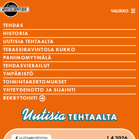
Avaa/sulje
VALIKKO
navigaatio
TEHDAS
HISTORIA
UUTISIA TEHTAALTA
TERASSIRAVINTOLA KUKKO
PANIMOMYYMÄLÄ
TEHDASVIERAILUT
YMPÄRISTÖ
TOIMINTAKERTOMUKSET
YHTEYDENOTTO JA SIJAINTI
REKRYTOINTI
1.4.2026
UUTISARKISTOON