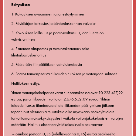
Esityslista
1. Kokouksen avaaminen ja järjestäytyminen
2. Pöytäkirjan tarkastus ja ääntenlaskennan valvojat
3. Kokouksen laillisuus ja päätösvaltaisuus, ääniluettelon
vahvistaminen
4. Esitetään tilinpäätös ja toimintakertomus sekä
tilintarkastuskertomus
5. Päätetään tilinpäätöksen vahvistamisesta
6. Päätös toimenpiteistä tilikauden tuloksen ja voitonjaon suhteen
Hallituksen esitys:
Yhtiön voitonjakokelpoiset varat tilinpäätöksessä ovat 10.223.417,22
euroa, josta tilikauden voitto on 2.676.552,09 euroa. Yhtiön
taloudellisessa tilanteessa ei ole tilikauden päättymisen jälkeen
tapahtunut olennaisia muutoksia eikä myöskään osakeyhtiölain
tarkoittama maksukykyisyystesti vaikuta voitonjakokelpoisten varojen
määrään. Hallitus ehdottaa yhtiökokoukselle seuraavaa:
– osinkoa jaetaan 0,35 (edellisvuonna 0,16) euroa osakkeelta