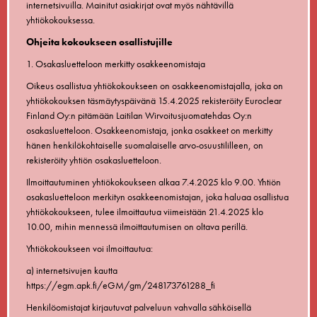
internetsivuilla. Mainitut asiakirjat ovat myös nähtävillä
yhtiökokouksessa.
Ohjeita kokoukseen osallistujille
1. Osakasluetteloon merkitty osakkeenomistaja
Oikeus osallistua yhtiökokoukseen on osakkeenomistajalla, joka on
yhtiökokouksen täsmäytyspäivänä 15.4.2025 rekisteröity Euroclear
Finland Oy:n pitämään Laitilan Wirvoitusjuomatehdas Oy:n
osakasluetteloon. Osakkeenomistaja, jonka osakkeet on merkitty
hänen henkilökohtaiselle suomalaiselle arvo-osuustililleen, on
rekisteröity yhtiön osakasluetteloon.
Ilmoittautuminen yhtiökokoukseen alkaa 7.4.2025 klo 9.00. Yhtiön
osakasluetteloon merkityn osakkeenomistajan, joka haluaa osallistua
yhtiökokoukseen, tulee ilmoittautua viimeistään 21.4.2025 klo
10.00, mihin mennessä ilmoittautumisen on oltava perillä.
Yhtiökokoukseen voi ilmoittautua:
a) internetsivujen kautta
https://egm.apk.fi/eGM/gm/248173761288_fi
Henkilöomistajat kirjautuvat palveluun vahvalla sähköisellä