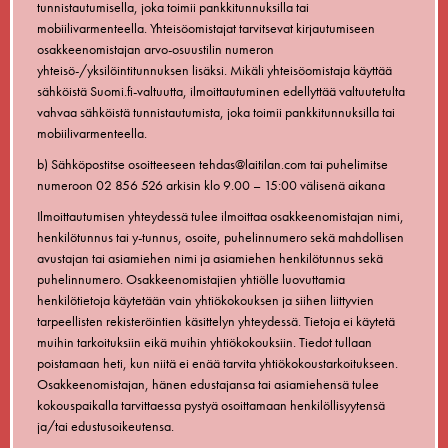
tunnistautumisella, joka toimii pankkitunnuksilla tai
mobiilivarmenteella. Yhteisöomistajat tarvitsevat kirjautumiseen
osakkeenomistajan arvo-osuustilin numeron
yhteisö-/yksilöintitunnuksen lisäksi. Mikäli yhteisöomistaja käyttää
sähköistä Suomi.fi-valtuutta, ilmoittautuminen edellyttää valtuutetulta
vahvaa sähköistä tunnistautumista, joka toimii pankkitunnuksilla tai
mobiilivarmenteella.
b) Sähköpostitse osoitteeseen tehdas@laitilan.com tai puhelimitse
numeroon 02 856 526 arkisin klo 9.00 – 15:00 välisenä aikana
Ilmoittautumisen yhteydessä tulee ilmoittaa osakkeenomistajan nimi,
henkilötunnus tai y-tunnus, osoite, puhelinnumero sekä mahdollisen
avustajan tai asiamiehen nimi ja asiamiehen henkilötunnus sekä
puhelinnumero. Osakkeenomistajien yhtiölle luovuttamia
henkilötietoja käytetään vain yhtiökokouksen ja siihen liittyvien
tarpeellisten rekisteröintien käsittelyn yhteydessä. Tietoja ei käytetä
muihin tarkoituksiin eikä muihin yhtiökokouksiin. Tiedot tullaan
poistamaan heti, kun niitä ei enää tarvita yhtiökokoustarkoitukseen.
Osakkeenomistajan, hänen edustajansa tai asiamiehensä tulee
kokouspaikalla tarvittaessa pystyä osoittamaan henkilöllisyytensä
ja/tai edustusoikeutensa.