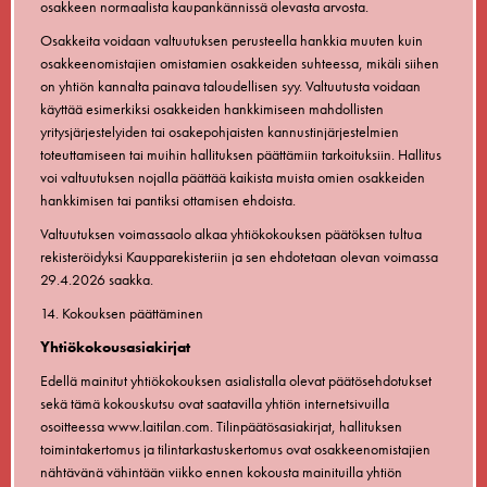
osakkeen normaalista kaupankännissä olevasta arvosta.
Osakkeita voidaan valtuutuksen perusteella hankkia muuten kuin
osakkeenomistajien omistamien osakkeiden suhteessa, mikäli siihen
on yhtiön kannalta painava taloudellisen syy. Valtuutusta voidaan
käyttää esimerkiksi osakkeiden hankkimiseen mahdollisten
yritysjärjestelyiden tai osakepohjaisten kannustinjärjestelmien
toteuttamiseen tai muihin hallituksen päättämiin tarkoituksiin. Hallitus
voi valtuutuksen nojalla päättää kaikista muista omien osakkeiden
hankkimisen tai pantiksi ottamisen ehdoista.
Valtuutuksen voimassaolo alkaa yhtiökokouksen päätöksen tultua
rekisteröidyksi Kaupparekisteriin ja sen ehdotetaan olevan voimassa
29.4.2026 saakka.
14. Kokouksen päättäminen
Yhtiökokousasiakirjat
Edellä mainitut yhtiökokouksen asialistalla olevat päätösehdotukset
sekä tämä kokouskutsu ovat saatavilla yhtiön internetsivuilla
osoitteessa www.laitilan.com. Tilinpäätösasiakirjat, hallituksen
toimintakertomus ja tilintarkastuskertomus ovat osakkeenomistajien
nähtävänä vähintään viikko ennen kokousta mainituilla yhtiön