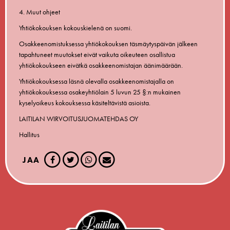
4. Muut ohjeet
Yhtiökokouksen kokouskielenä on suomi.
Osakkeenomistuksessa yhtiökokouksen täsmäytyspäivän jälkeen
tapahtuneet muutokset eivät vaikuta oikeuteen osallistua
yhtiökokoukseen eivätkä osakkeenomistajan äänimäärään.
Yhtiökokouksessa läsnä olevalla osakkeenomistajalla on
yhtiökokouksessa osakeyhtiölain 5 luvun 25 §:n mukainen
kyselyoikeus kokouksessa käsiteltävistä asioista.
LAITILAN WIRVOITUSJUOMATEHDAS OY
Hallitus
JAA