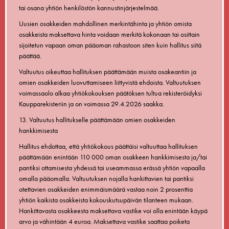
tai osana yhtiön henkilöstön kannustinjärjestelmää.
Uusien osakkeiden mahdollinen merkintähinta ja yhtiön omista
osakkeista maksettava hinta voidaan merkitä kokonaan tai osittain
sijoitetun vapaan oman pääoman rahastoon siten kuin hallitus siitä
päättää.
Valtuutus oikeuttaa hallituksen päättämään muista osakeantiin ja
omien osakkeiden luovuttamiseen liittyvistä ehdoista. Valtuutuksen
voimassaolo alkaa yhtiökokouksen päätöksen tultua rekisteröidyksi
Kaupparekisteriin ja on voimassa 29.4.2026 saakka.
13.
Valtuutus hallitukselle päättämään omien osakkeiden
hankkimisesta
Hallitus ehdottaa, että yhtiökokous päättäisi valtuuttaa hallituksen
päättämään enintään 110 000 oman osakkeen hankkimisesta ja/tai
pantiksi ottamisesta yhdessä tai useammassa erässä yhtiön vapaalla
omalla pääomalla. Valtuutuksen nojalla hankittavien tai pantiksi
otettavien osakkeiden enimmäismäärä vastaa noin 2 prosenttia
yhtiön kaikista osakkeista kokouskutsupäivän tilanteen mukaan.
Hankittavasta osakkeesta maksettava vastike voi olla enintään käypä
arvo ja vähintään 4 euroa. Maksettava vastike saattaa poiketa