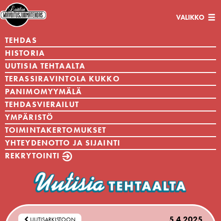
Avaa/sulje
VALIKKO
navigaatio
TEHDAS
HISTORIA
UUTISIA TEHTAALTA
TERASSIRAVINTOLA KUKKO
PANIMOMYYMÄLÄ
TEHDASVIERAILUT
YMPÄRISTÖ
TOIMINTAKERTOMUKSET
YHTEYDENOTTO JA SIJAINTI
REKRYTOINTI
5.4.2025
UUTISARKISTOON