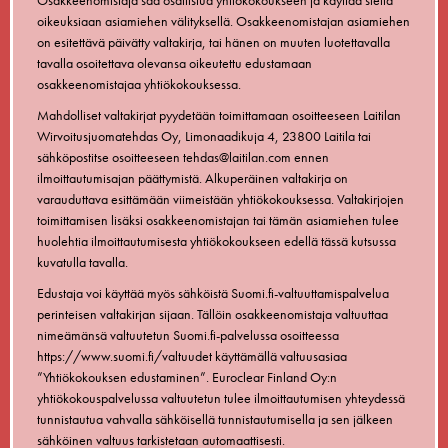
oikeuksiaan asiamiehen välityksellä. Osakkeenomistajan asiamiehen
on esitettävä päivätty valtakirja, tai hänen on muuten luotettavalla
tavalla osoitettava olevansa oikeutettu edustamaan
osakkeenomistajaa yhtiökokouksessa.
Mahdolliset valtakirjat pyydetään toimittamaan osoitteeseen Laitilan
Wirvoitusjuomatehdas Oy, Limonaadikuja 4, 23800 Laitila tai
sähköpostitse osoitteeseen tehdas@laitilan.com ennen
ilmoittautumisajan päättymistä. Alkuperäinen valtakirja on
varauduttava esittämään viimeistään yhtiökokouksessa. Valtakirjojen
toimittamisen lisäksi osakkeenomistajan tai tämän asiamiehen tulee
huolehtia ilmoittautumisesta yhtiökokoukseen edellä tässä kutsussa
kuvatulla tavalla.
Edustaja voi käyttää myös sähköistä Suomi.fi-valtuuttamispalvelua
perinteisen valtakirjan sijaan. Tällöin osakkeenomistaja valtuuttaa
nimeämänsä valtuutetun Suomi.fi-palvelussa osoitteessa
https://www.suomi.fi/valtuudet käyttämällä valtuusasiaa
”Yhtiökokouksen edustaminen”. Euroclear Finland Oy:n
yhtiökokouspalvelussa valtuutetun tulee ilmoittautumisen yhteydessä
tunnistautua vahvalla sähköisellä tunnistautumisella ja sen jälkeen
sähköinen valtuus tarkistetaan automaattisesti.