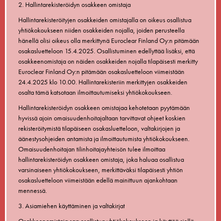
2. Hallintarekisteröidyn osakkeen omistaja
Hallintarekisteröityjen osakkeiden omistajalla on oikeus osallistua
yhtiökokoukseen niiden osakkeiden nojalla, joiden perusteella
hänellä olisi oikeus olla merkittynä Euroclear Finland Oy:n pitämään
osakasluetteloon 15.4.2025. Osallistuminen edellyttää lisäksi, että
osakkeenomistaja on näiden osakkeiden nojalla tilapäisesti merkitty
Euroclear Finland Oy:n pitämään osakasluetteloon viimeistään
24.4.2025 klo 10.00. Hallintarekisteriin merkittyjen osakkeiden
osalta tämä katsotaan ilmoittautumiseksi yhtiökokoukseen.
Hallintarekisteröidyn osakkeen omistajaa kehotetaan pyytämään
hyvissä ajoin omaisuudenhoitajaltaan tarvittavat ohjeet koskien
rekisteröitymistä tilapäiseen osakasluetteloon, valtakirjojen ja
äänestysohjeiden antamista ja ilmoittautumista yhtiökokoukseen.
Omaisuudenhoitajan tilinhoitajayhteisön tulee ilmoittaa
hallintarekisteröidyn osakkeen omistaja, joka haluaa osallistua
varsinaiseen yhtiökokoukseen, merkittäväksi tilapäisesti yhtiön
osakasluetteloon viimeistään edellä mainittuun ajankohtaan
mennessä.
3. Asiamiehen käyttäminen ja valtakirjat
Osakkeenomistaja saa osallistua yhtiökokoukseen ja käyttää siellä