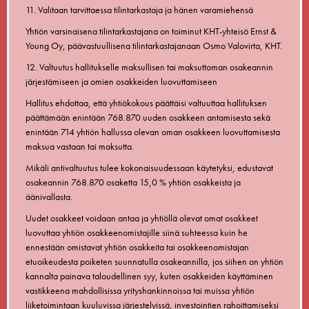
11. Valitaan tarvittaessa tilintarkastaja ja hänen varamiehensä
Yhtiön varsinaisena tilintarkastajana on toiminut KHT-yhteisö Ernst &
Young Oy, päävastuullisena tilintarkastajanaan Osmo Valovirta, KHT.
12. Valtuutus hallitukselle maksullisen tai maksuttoman osakeannin
järjestämiseen ja omien osakkeiden luovuttamiseen
Hallitus ehdottaa, että yhtiökokous päättäisi valtuuttaa hallituksen
päättämään enintään 768.870 uuden osakkeen antamisesta sekä
enintään 714 yhtiön hallussa olevan oman osakkeen luovuttamisesta
maksua vastaan tai maksutta.
Mikäli antivaltuutus tulee kokonaisuudessaan käytetyksi, edustavat
osakeannin 768.870 osaketta 15,0 % yhtiön osakkeista ja
äänivallasta.
Uudet osakkeet voidaan antaa ja yhtiöllä olevat omat osakkeet
luovuttaa yhtiön osakkeenomistajille siinä suhteessa kuin he
ennestään omistavat yhtiön osakkeita tai osakkeenomistajan
etuoikeudesta poiketen suunnatulla osakeannilla, jos siihen on yhtiön
kannalta painava taloudellinen syy, kuten osakkeiden käyttäminen
vastikkeena mahdollisissa yrityshankinnoissa tai muissa yhtiön
liiketoimintaan kuuluvissa järjestelyissä, investointien rahoittamiseksi