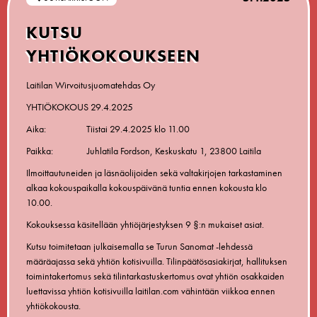
KUTSU
YHTIÖKOKO
Laitilan Wirvoitusjuomatehdas Oy
YHTIÖKOKOUS 29.4.2025
Aika:
Tiistai 29.4.2025 klo 11.00
Paikka: Juhlatila Fordson, Keskuskatu 1, 23800 Laitila
Ilmoittautuneiden ja läsnäolijoiden sekä valtakirjojen tarkastaminen
alkaa kokouspaikalla kokouspäivänä tuntia ennen kokousta klo
10.00.
Kokouksessa käsitellään yhtiöjärjestyksen 9 §:n mukaiset asiat.
Kutsu toimitetaan julkaisemalla se Turun Sanomat -lehdessä
määräajassa sekä yhtiön kotisivuilla. Tilinpäätösasiakirjat, hallituksen
toimintakertomus sekä tilintarkastuskertomus ovat yhtiön osakkaiden
luettavissa yhtiön kotisivuilla
laitilan.com
vähintään viikkoa ennen
yhtiökokousta.