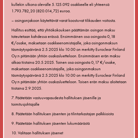
kullekin ulkona olevalle 5.125.092 osakkeelle eli yhteensä
1.793.782,20 (820.014,72) euroa.
– osingonjakoon käytettävät varat koostuvat tilikauden voitosta.
Hallitus esittää, että yhtiökokouksen päättämän osingon maksu
toteutetaan kahdessa erässä. Ensimmäinen osa osingosta 0,18
€/osake, maksetaan osakkeenomistajalle, joka osingonmaksun
täsmäytyspäivänä 2.5.2025 klo 10.00 on merkitty Euroclear Finland
Oy:n pitämään yhtiön osakasluetteloon. Ensimmäisen erän maksu
alkaa tiistaina 20.5.2025. Toinen osa osingosta 0,17 €/osake,
maksetaan osakkeenomistajalle, joka osingonmaksun
täsmäytyspäivänä 2.5.2025 klo 10.00 on merkitty Euroclear Finland
Oy:n pitämään yhtiön osakasluetteloon. Toisen erän maksu aloitetaan
tiistaina 2.9.2025.
7. Päätetään vastuuvapaudesta hallituksen jäsenille ja
toimitusjohtajalle
8. Päätetään hallituksen jäsenten ja tilintarkastajan palkkioista
9. Päätetään hallituksen jäsenten lukumäärästä
10. Valitaan hallituksen jäsenet