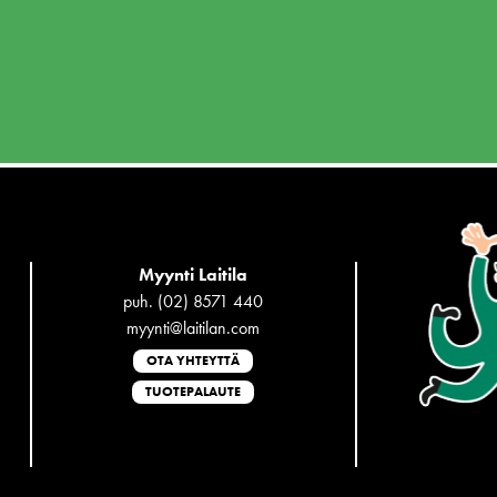
Myynti Laitila
puh. (02) 8571 440
myynti@laitilan.com
OTA YHTEYTTÄ
TUOTEPALAUTE