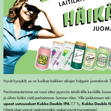
Hyvät hyssykät, se on kuulkaa kaikkien aikojen hulppein juomakevät. Tu
Panimomestarimme sai vuosi sitten pyynnön tehdä tälle keväälle Su
ja siihen lisäksi vielä parhaimman Summer Alen. Ville joukkoineen teki 
upeat uutuusoluet Kukko Double IPA
7,7 %
, Kukko Double 
Nämä oluet saavat vaativimmatkin makunystyrät hurraamaan!