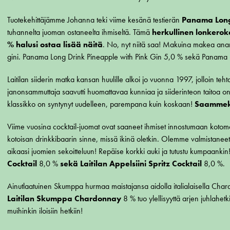
Tuotekehittäjämme Johanna teki viime kesänä testierän
Panama Long
tuhannelta juoman ostaneelta ihmiseltä. Tämä
herkullinen lonkeroka
% halusi ostaa lisää näitä
. No, nyt niitä saa! Makuina makea anan
gini. Panama Long Drink Pineapple with Pink Gin 5,0 % sekä Panama
Laitilan siiderin matka kansan huulille alkoi jo vuonna 1997, jolloin te
janonsammuttaja saavutti huomattavaa kunniaa ja siiderinteon taitoa on
klassikko on syntynyt uudelleen, parempana kuin koskaan!
Saammeko 
Viime vuosina cocktail-juomat ovat saaneet ihmiset innostumaan kotomaa
kotoisan drinkkibaarin sinne, missä ikinä oletkin. Olemme valmistaneet tu
aikaasi juomien sekoitteluun! Repäise korkki auki ja tutustu kumpaankin!
Cocktail
8,0 %
sekä Laitilan Appelsiini Spritz Cocktail
8,0 %.
Ainutlaatuinen Skumppa hurmaa maistajansa aidolla italialaisella Ch
Laitilan Skumppa Chardonnay
8 % tuo ylellisyyttä arjen juhlahetk
muihinkin iloisiin hetkiin!