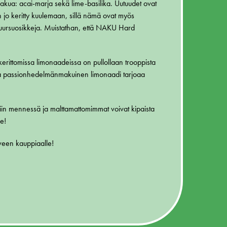
akua: acai-marja sekä lime-basilika. Uutuudet ovat
n jo keritty kuulemaan, sillä nämä ovat myös
ursuosikkeja. Muistathan, että NAKU Hard
erittomissa limonaadeissa on pullollaan trooppista
ja passionhedelmänmakuinen limonaadi tarjoaa
liin mennessä ja malttamattomimmat voivat kipaista
me!
iveen kauppiaalle!