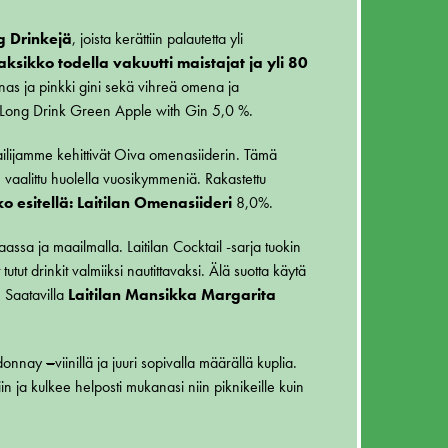
 Drinkejä
, joista kerättiin palautetta yli
ksikko todella vakuutti maistajat ja yli 80
as ja pinkki gini sekä vihreä omena ja
 Long Drink Green Apple with Gin 5,0 %.
htailijamme kehittivät Oiva omenasiiderin. Tämä
 vaalittu huolella vuosikymmeniä. Rakastettu
esitellä: Laitilan Omenasiideri
8,0%.
ssa ja maailmalla. Laitilan Cocktail -sarja tuokin
tut drinkit valmiiksi nautittavaksi. Älä suotta käytä
 Saatavilla
Laitilan Mansikka Margarita
ardonnay
–
viinillä ja juuri sopivalla määrällä kuplia.
iin ja kulkee helposti mukanasi niin piknikeille kuin