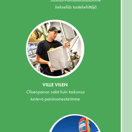
kekseliäs tuotekehittäjä
VILLE VILEN
Oluenpanon salat kuin taskunsa
tunteva panimomestarimme