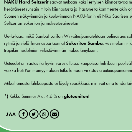
NAKU Hard Seltzerit
saavat mukaan kaksi erityisen kiinnostavaa m
herättäneet runsain mitoin kiinnostusta ja ihastuneita kommenttejakin o
Suomen näkyvimmän ja kuuluvimman NAKU-fanin eli Niko Saarisen su
Seltzer on sokeriton ja makeutusaineeton.
Uu-la-laaa, mikä Samba! Laitilan Wirvoitusjuomatehtaan pelinavaus sok
rytmiä ja vielä ilman aspartaamia!
Sokeriton Samba
, vesimelonin- 
tropiikin hedelmien virkistävimmän makuelämyksen.
Uutuudet on saatavilla hyvin varustelluissa kaupoissa huhtikuun puolivä
vaikka heti Panimomyymälään tutkailemaan virkistäviä uutuusjuomiam
Mikäli omasta lähikaupasta ei löydy suosikkiasi, niin voit aina tehdä to
*) Kukko Summer Ale, 4,6 % on
gluteeniton
!
JAA