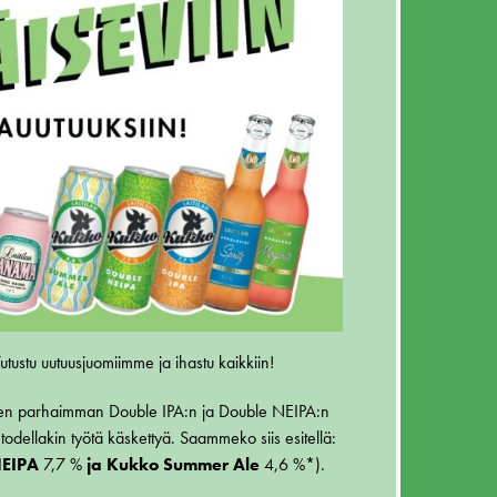
tustu uutuusjuomiimme ja ihastu kaikkiin!
omen parhaimman Double IPA:n ja Double NEIPA:n
todellakin työtä käskettyä. Saammeko siis esitellä:
NEIPA
7,7 %
ja Kukko Summer Ale
4,6 %*).