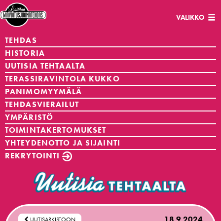
Avaa/sulje
VALIKKO
navigaatio
TEHDAS
HISTORIA
UUTISIA TEHTAALTA
TERASSIRAVINTOLA KUKKO
PANIMOMYYMÄLÄ
TEHDASVIERAILUT
YMPÄRISTÖ
TOIMINTAKERTOMUKSET
YHTEYDENOTTO JA SIJAINTI
REKRYTOINTI
18.9.2024
UUTISARKISTOON