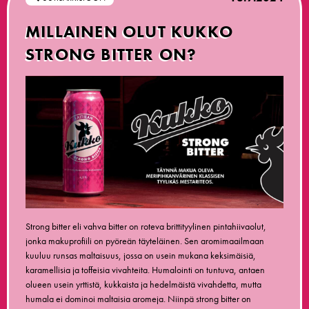
MILLAINEN OLUT KUKKO
STRONG BITTER ON?
Strong bitter eli vahva bitter on roteva brittityylinen pintahiivaolut,
jonka makuprofiili on pyöreän täyteläinen. Sen aromimaailmaan
kuuluu runsas maltaisuus, jossa on usein mukana keksimäisiä,
karamellisia ja toffeisia vivahteita. Humalointi on tuntuva, antaen
olueen usein yrttistä, kukkaista ja hedelmäistä vivahdetta, mutta
humala ei dominoi maltaisia aromeja. Niinpä strong bitter on