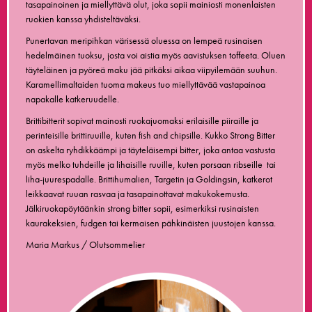
tasapainoinen ja miellyttävä olut, joka sopii mainiosti monenlaisten
ruokien kanssa yhdisteltäväksi.
Punertavan meripihkan värisessä oluessa on lempeä rusinaisen
hedelmäinen tuoksu, josta voi aistia myös aavistuksen toffeeta. Oluen
täyteläinen ja pyöreä maku jää pitkäksi aikaa viipyilemään suuhun.
Karamellimaltaiden tuoma makeus tuo miellyttävää vastapainoa
napakalle katkeruudelle.
Brittibitterit sopivat mainosti ruokajuomaksi erilaisille piiraille ja
perinteisille brittiruuille, kuten fish and chipsille. Kukko Strong Bitter
on askelta ryhdikkäämpi ja täyteläisempi bitter, joka antaa vastusta
myös melko tuhdeille ja lihaisille ruuille, kuten porsaan ribseille tai
liha-juurespadalle. Brittihumalien, Targetin ja Goldingsin, katkerot
leikkaavat ruuan rasvaa ja tasapainottavat makukokemusta.
Jälkiruokapöytäänkin strong bitter sopii, esimerkiksi rusinaisten
kaurakeksien, fudgen tai kermaisen pähkinäisten juustojen kanssa.
Maria Markus / Olutsommelier