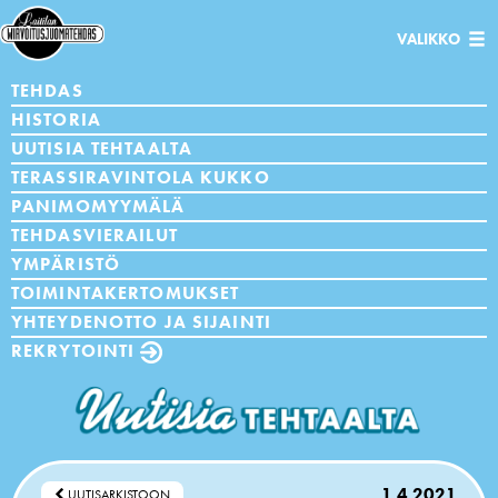
Avaa/sulje
VALIKKO
navigaatio
TEHDAS
HISTORIA
UUTISIA TEHTAALTA
TERASSIRAVINTOLA KUKKO
PANIMOMYYMÄLÄ
TEHDASVIERAILUT
YMPÄRISTÖ
TOIMINTAKERTOMUKSET
YHTEYDENOTTO JA SIJAINTI
REKRYTOINTI
1.4.2021
UUTISARKISTOON