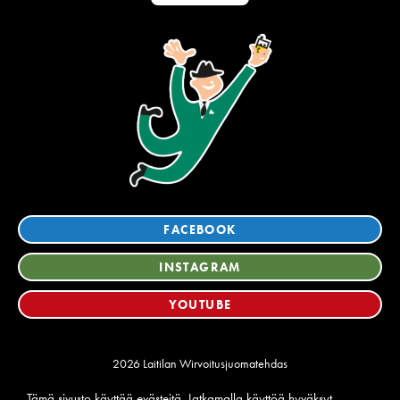
FACEBOOK
INSTAGRAM
YOUTUBE
2026 Laitilan Wirvoitusjuomatehdas
Tietosuoja
Tämä sivusto käyttää evästeitä. Jatkamalla käyttöä hyväksyt