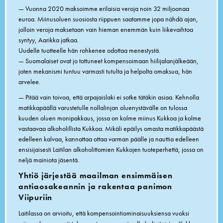
— Vuonna 2020 maksoimme erilaisia veroja noin 32 miljoonaa
euroa. Miinusoluen suosiosta riippuen saatamme jopa nähdä ajan,
jolloin veroja maksetaan vain hieman enemmän kuin liikevaihtoa
syntyy, Aarikka jatkaa.
Uudelle tuotteelle hän rohkenee odottaa menestystä.
— Suomalaiset ovat jo tottuneet kompensoimaan hiilijalanjälkeään,
joten mekanismi tuntuu varmasti tutulta ja helpolta omaksua, hän
arvelee.
— Pitää vain toivoa, että arpajaislaki ei sotke tätäkin asiaa. Kehnolla
matikkapäällä varustetulle nollalinjan oluenystävälle on tulossa
kuuden oluen monipakkaus, jossa on kolme miinus Kukkoa ja kolme
vastaavaa alkoholillista Kukkoa. Mikäli epäilys omasta matikkapäästä
edelleen kalvaa, kannattaa ottaa varman päälle ja nauttia edelleen
ensisijaisesti Laitilan alkoholittomien Kukkojen tuoteperhettä, jossa on
neljä mainiota jäsentä.
Yhtiö järjestää maailman ensimmäisen
antiaosakeannin ja rakentaa panimon
Viipuriin
Laitilassa on arvioitu, että kompensointiominaisuuksiensa vuoksi