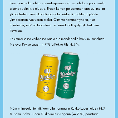
lyömätön maku johtuu valmistusprosessista: ne tehdään poistamalla
alkoholi valmiista oluesta. Erään kerran poistaminen onnistui meiltä
yli odotusten, kun alkoholinpoistolaitteisto oli unohtunut päälle
ylimääräisen työvuoron ajaksi. Olimme hämmentyneitä, kun
tajusimme, mitä oli tapahtunut: miinusolut oli syntynyt, Taskinen
kuvailee.
Ensimmäisessä vaiheessa Laitila tuo markkinoille kaksi miinusolutta.
Ne ovat Kukko Lager -4,7 % ja Kukko Pils -4,5 %.
Näin miinusolut toimii: juomalla normaalin Kukko Lager -oluen (4,7
%) sekä lisäksi uuden Kukko miinus Lagerin (-4,7 %), päästään