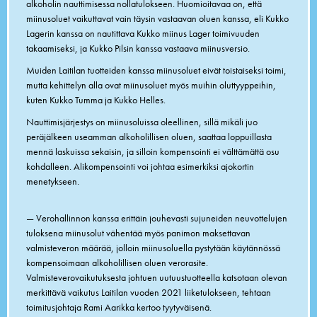
alkoholin nauttimisessa nollatulokseen. Huomioitavaa on, että
miinusoluet vaikuttavat vain täysin vastaavan oluen kanssa, eli Kukko
Lagerin kanssa on nautittava Kukko miinus Lager toimivuuden
takaamiseksi, ja Kukko Pilsin kanssa vastaava miinusversio.
Muiden Laitilan tuotteiden kanssa miinusoluet eivät toistaiseksi toimi,
mutta kehittelyn alla ovat miinusoluet myös muihin oluttyyppeihin,
kuten Kukko Tumma ja Kukko Helles.
Nauttimisjärjestys on miinusoluissa oleellinen, sillä mikäli juo
peräjälkeen useamman alkoholillisen oluen, saattaa loppuillasta
mennä laskuissa sekaisin, ja silloin kompensointi ei välttämättä osu
kohdalleen. Alikompensointi voi johtaa esimerkiksi ajokortin
menetykseen.
— Verohallinnon kanssa erittäin jouhevasti sujuneiden neuvottelujen
tuloksena miinusolut vähentää myös panimon maksettavan
valmisteveron määrää, jolloin miinusoluella pystytään käytännössä
kompensoimaan alkoholillisen oluen verorasite.
Valmisteverovaikutuksesta johtuen uutuustuotteella katsotaan olevan
merkittävä vaikutus Laitilan vuoden 2021 liiketulokseen, tehtaan
toimitusjohtaja Rami Aarikka kertoo tyytyväisenä.