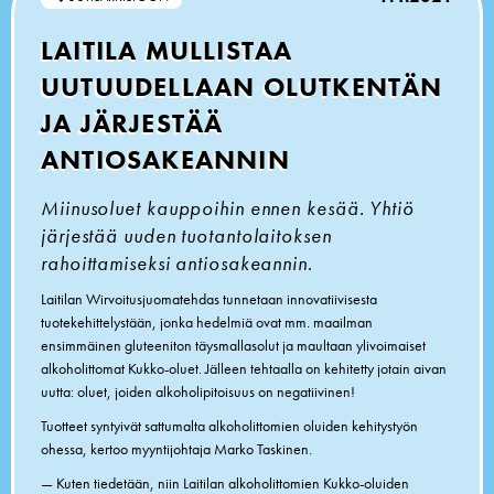
LAITILA MULLISTAA
UUTUUDELLAAN OLUTKENTÄN
JA JÄRJESTÄÄ
ANTIOSAKEANNIN
Miinusoluet kauppoihin ennen kesää. Yhtiö
järjestää uuden tuotantolaitoksen
rahoittamiseksi antiosakeannin
.
Laitilan Wirvoitusjuomatehdas tunnetaan innovatiivisesta
tuotekehittelystään, jonka hedelmiä ovat mm. maailman
ensimmäinen gluteeniton täysmallasolut ja maultaan ylivoimaiset
alkoholittomat Kukko-oluet. Jälleen tehtaalla on kehitetty jotain aivan
uutta: oluet, joiden alkoholipitoisuus on negatiivinen!
Tuotteet syntyivät sattumalta alkoholittomien oluiden kehitystyön
ohessa, kertoo myyntijohtaja Marko Taskinen.
— Kuten tiedetään, niin Laitilan alkoholittomien Kukko-oluiden