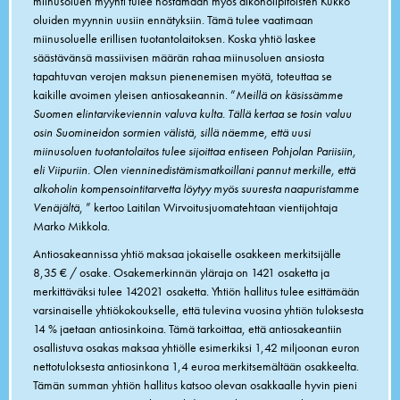
miinusoluen myynti tulee nostamaan myös alkoholipitoisten Kukko
oluiden myynnin uusiin ennätyksiin. Tämä tulee vaatimaan
miinusoluelle erillisen tuotantolaitoksen. Koska yhtiö laskee
säästävänsä massiivisen määrän rahaa miinusoluen ansiosta
tapahtuvan verojen maksun pienenemisen myötä, toteuttaa se
kaikille avoimen yleisen antiosakeannin. ”
Meillä on käsissämme
Suomen elintarvikeviennin valuva kulta. Tällä kertaa se tosin valuu
osin Suomineidon sormien välistä, sillä näemme, että uusi
miinusoluen tuotantolaitos tulee sijoittaa entiseen Pohjolan Pariisiin,
eli Viipuriin. Olen vienninedistämismatkoillani pannut merkille, että
alkoholin kompensointitarvetta löytyy myös suuresta naapuristamme
Venäjältä
, ” kertoo Laitilan Wirvoitusjuomatehtaan vientijohtaja
Marko Mikkola.
Antiosakeannissa yhtiö maksaa jokaiselle osakkeen merkitsijälle
8,35 € / osake. Osakemerkinnän yläraja on 1421 osaketta ja
merkittäväksi tulee 142021 osaketta. Yhtiön hallitus tulee esittämään
varsinaiselle yhtiökokoukselle, että tulevina vuosina yhtiön tuloksesta
14 % jaetaan antiosinkoina. Tämä tarkoittaa, että antiosakeantiin
osallistuva osakas maksaa yhtiölle esimerkiksi 1,42 miljoonan euron
nettotuloksesta antiosinkona 1,4 euroa merkitsemältään osakkeelta.
Tämän summan yhtiön hallitus katsoo olevan osakkaalle hyvin pieni