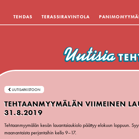
TEHDAS
TERASSIRAVINTOLA
PANIMOMYYMÄ
UUTISARKISTOON
TEHTAANMYYMÄLÄN VIIMEINEN LA
31.8.2019
Tehtaanmyymälän kesän lauantaiaukiolo päättyy elokuun loppuun. Syy
maanantaista perjantaihin kello 9–17.