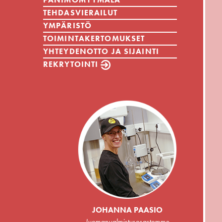
TEHDASVIERAILUT
YMPÄRISTÖ
TOIMINTAKERTOMUKSET
YHTEYDENOTTO JA SIJAINTI
REKRYTOINTI
JOHANNA PAASIO
Juomanvalmistusosastomme