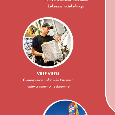
kekseliäs tuotekehittäjä
VILLE VILEN
Oluenpanon salat kuin taskunsa
tunteva panimomestarimme