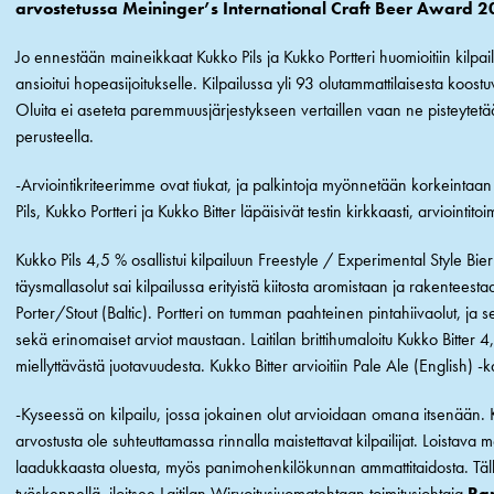
arvostetussa Meininger’s International Craft Beer Award 20
Jo ennestään maineikkaat Kukko Pils ja Kukko Portteri huomioitiin kilpailu
ansioitui hopeasijoitukselle. Kilpailussa yli 93 olutammattilaisesta koostuv
Oluita ei aseteta paremmuusjärjestykseen vertaillen vaan ne pisteytet
perusteella.
-Arviointikriteerimme ovat tiukat, ja palkintoja myönnetään korkeintaan 3
Pils, Kukko Portteri ja Kukko Bitter läpäisivät testin kirkkaasti, arviointi
Kukko Pils 4,5 % osallistui kilpailuun Freestyle / Experimental Style Bi
täysmallasolut sai kilpailussa erityistä kiitosta aromistaan ja rakenteesta
Porter/Stout (Baltic). Portteri on tumman paahteinen pintahiivaolut, ja s
sekä erinomaiset arviot maustaan. Laitilan brittihumaloitu Kukko Bitter 
miellyttävästä juotavuudesta. Kukko Bitter arvioitiin Pale Ale (English) -
-Kyseessä on kilpailu, jossa jokainen olut arvioidaan omana itsenään. K
arvostusta ole suhteuttamassa rinnalla maistettavat kilpailijat. Loistava m
laadukkaasta oluesta, myös panimohenkilökunnan ammattitaidosta. Täll
työskennellä, iloitsee Laitilan Wirvoitusjuomatehtaan toimitusjohtaja
Ra