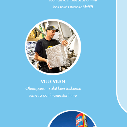
kekseliäs tuotekehittäjä
VILLE VILEN
Oluenpanon salat kuin taskunsa
tunteva panimomestarimme