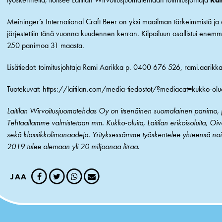
Meininger’s International Craft Beer on yksi maailman tärkeimmistä ja ar
järjestettiin tänä vuonna kuudennen kerran. Kilpailuun osallistui en
250 panimoa 31 maasta.
Lisätiedot: toimitusjohtaja Rami Aarikka p. 0400 676 526, rami.aarikka
Tuotekuvat: https://laitilan.com/media-tiedostot/?mediacat=kukko-olu
Laitilan Wirvoitusjuomatehdas Oy on itsenäinen suomalainen panimo, j
Tehtaallamme valmistetaan mm. Kukko-oluita, Laitilan erikoisoluita, Oi
sekä klassikkolimonaadeja. Yrityksessämme työskentelee yhteensä no
2019 tulee olemaan yli 20 miljoonaa litraa.
JAA