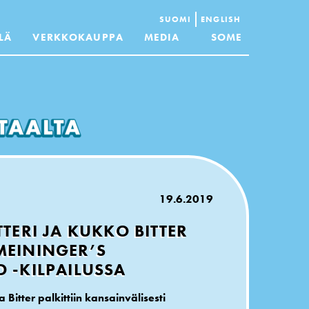
SUOMI
ENGLISH
LÄ
VERKKOKAUPPA
MEDIA
SOME
19.6.2019
TERI JA KUKKO BITTER
MEININGER’S
 -KILPAILUSSA
 Bitter palkittiin kansainvälisesti