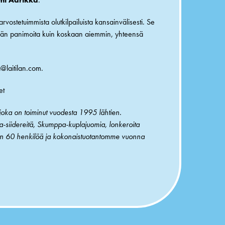
vostetuimmista olutkilpailuista kansainvälisesti. Se
emmän panimoita kuin koskaan aiemmin, yhteensä
@laitilan.com.
et
oka on toiminut vuodesta 1995 lähtien.
va-siidereitä, Skumppa-kuplajuomia, lonkeroita
in 60 henkilöä ja kokonaistuotantomme vuonna