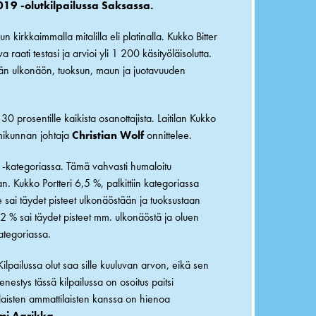
19 -olutkilpailussa Saksassa.
n kirkkaimmalla mitalilla eli platinalla. Kukko Bitter
a raati testasi ja arvioi yli 1 200 käsityöläisolutta.
ään ulkonäön, tuoksun, maun ja juotavuuden
0 prosentille kaikista osanottajista. Laitilan Kukko
toimikunnan johtaja
Christian Wolf
onnittelee.
er -kategoriassa. Tämä vahvasti humaloitu
an. Kukko Portteri 6,5 %, palkittiin kategoriassa
e sai täydet pisteet ulkonäöstään ja tuoksustaan
4,2 % sai täydet pisteet mm. ulkonäöstä ja oluen
kategoriassa.
ilpailussa olut saa sille kuuluvan arvon, eikä sen
enestys tässä kilpailussa on osoitus paitsi
aisten ammattilaisten kanssa on hienoa
mi Aarikka
.