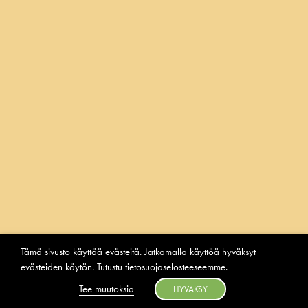
FACEBOOK
INSTAGRAM
YOUTUBE
2026 Laitilan Wirvoitusjuomatehdas
Tietosuoja
Tämä sivusto käyttää evästeitä. Jatkamalla käyttöä hyväksyt
Ilmoituskanava
evästeiden käytön. Tutustu
tietosuojaselosteeseemme
.
Suomi
English
(
englanti
)
Tee muutoksia
HYVÄKSY