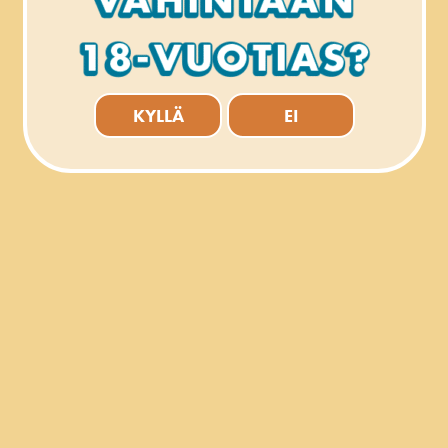
LAITILASSA TUOKSUU NYT
LAKRITSILTA
KYLLÄ
EI
Alkon käsityöläisoluiden kampanjaa varten kehitelty ja
vastikään sen hyllyille päätynyt ja sieltä jo ensikokeilut
lunastanut Laitilan Lakritsi Portteri on osoitus siitä miten
lakritsi ja pienpanimo-olut voivat parhaimmillaan
muodostaa saumattoman liiton.
Alkon kiitosta ansaitseva käsityöläisoluiden kampanja marssittaa
kuluttajien käden ulottuville lukuisia uusia suomalaisia pienpanimo-
oluita ja monissa näissä yhteisenä nimittäjänä korostuvat
pienpanimoiden tuotekehityksen innovatiivisuus ja
ennakkoluulottomuus. Laitilan Lakritsi Portteri, joka on Laitilan
Wirvoitusjuomatehtaan osoitus omasta osaamisestaan, sisältää aitoa
Kouvolan lakritsia.
Lakritsi ja pienpanimo-oluet ovat samaan aikaan sekä perinteikkäitä,
että maailmalla tänä päivänä kovin trendikkäitä. Molemmat nauttivat
suurta suosiota myös Suomessa, ja tämä suosio kiteytyykin ajalle