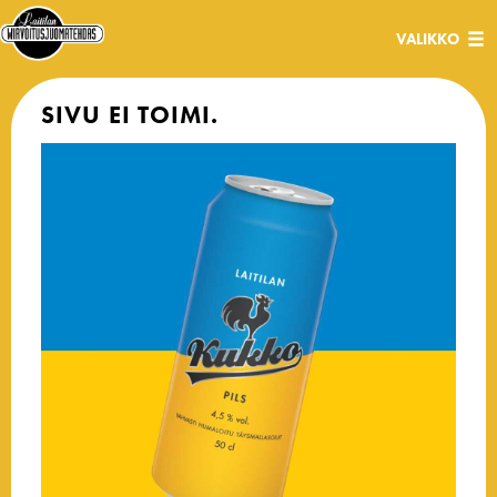
Avaa/sulje
VALIKKO
navigaatio
SIVU EI TOIMI.