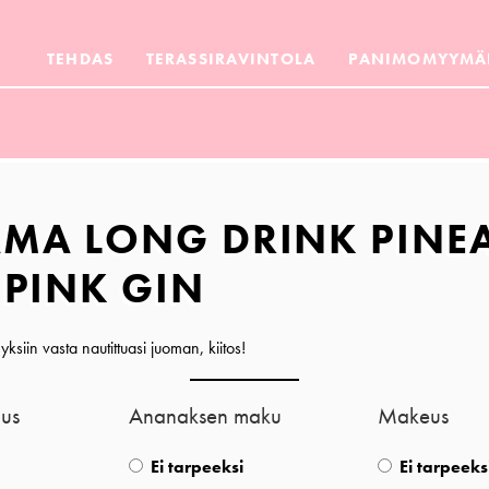
TEHDAS
TERASSIRAVINTOLA
PANIMOMYYMÄ
MA LONG DRINK PINE
 PINK GIN
siin vasta nautittuasi juoman, kiitos!
us
Ananaksen maku
Makeus
Ei tarpeeksi
Ei tarpeeks