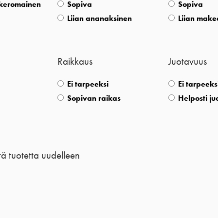
nkeromainen
Sopiva
Sopiva
Liian ananaksinen
Liian make
Raikkaus
Juotavuus
Ei tarpeeksi
Ei tarpeeks
Sopivan raikas
Helposti j
tä tuotetta uudelleen