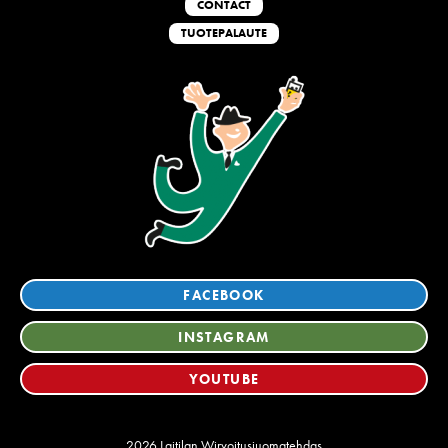
CONTACT
TUOTEPALAUTE
FACEBOOK
INSTAGRAM
YOUTUBE
2026 Laitilan Wirvoitusjuomatehdas