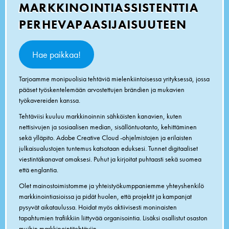
MARKKINOINTIASSISTENTTIA
PERHEVAPAASIJAISUUTEEN
Hae paikkaa!
Tarjoamme monipuolisia tehtäviä mielenkiintoisessa yrityksessä, jossa
pääset työskentelemään arvostettujen brändien ja mukavien
työkavereiden kanssa.
Tehtäviisi kuuluu markkinoinnin sähköisten kanavien, kuten
nettisivujen ja sosiaalisen median, sisällöntuotanto, kehittäminen
sekä ylläpito. Adobe Creative Cloud -ohjelmistojen ja erilaisten
julkaisualustojen tuntemus katsotaan eduksesi. Tunnet digitaaliset
viestintäkanavat omaksesi. Puhut ja kirjoitat puhtaasti sekä suomea
että englantia.
Olet mainostoimistomme ja yhteistyökumppaniemme yhteyshenkilö
markkinointiasioissa ja pidät huolen, että projektit ja kampanjat
pysyvät aikataulussa. Hoidat myös aktiivisesti moninaisten
tapahtumien trafiikkiin liittyvää organisointia. Lisäksi osallistut osaston
muihin markkinointitehtäviin.