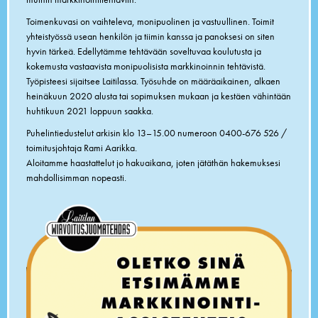
Toimenkuvasi on vaihteleva, monipuolinen ja vastuullinen. Toimit
yhteistyössä usean henkilön ja tiimin kanssa ja panoksesi on siten
hyvin tärkeä. Edellytämme tehtävään soveltuvaa koulutusta ja
kokemusta vastaavista monipuolisista markkinoinnin tehtävistä.
Työpisteesi sijaitsee Laitilassa. Työsuhde on määräaikainen, alkaen
heinäkuun 2020 alusta tai sopimuksen mukaan ja kestäen vähintään
huhtikuun 2021 loppuun saakka.
Puhelintiedustelut arkisin klo 13–15.00 numeroon 0400-676 526 /
toimitusjohtaja Rami Aarikka.
Aloitamme haastattelut jo hakuaikana, joten jätäthän hakemuksesi
mahdollisimman nopeasti.