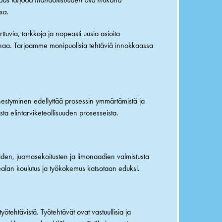
sa.
tuvia, tarkkoja ja nopeasti uusia asioita
tarinaa. Tarjoamme monipuolisia tehtäviä innokkaassa
enestyminen edellyttää prosessin ymmärtämistä ja
ta elintarviketeollisuuden prosesseista.
oiden, juomasekoitusten ja limonaadien valmistusta
vikealan koulutus ja työkokemus katsotaan eduksi.
yötehtävistä. Työtehtävät ovat vastuullisia ja