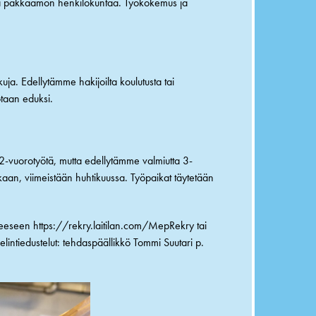
ana pakkaamon henkilökuntaa. Työkokemus ja
kuja. Edellytämme hakijoilta koulutusta tai
otaan eduksi.
2-vuorotyötä, mutta edellytämme valmiutta 3-
aan, viimeistään huhtikuussa. Työpaikat täytetään
tteeseen
https://rekry.laitilan.com/MepRekry
tai
lintiedustelut: tehdaspäällikkö Tommi Suutari p.