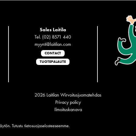
Sales Laitila
Tel. (02) 8571 440
myynti@laitilan.com
CONTACT
TUOTEPALAUTE
2026 Laitilan Wirvoitusjuomatehdas
Privacy policy
Ilmoituskanava
Suomi
(
Finnish
)
English
äytön. Tutustu
tietosuojaselosteeseemme
.