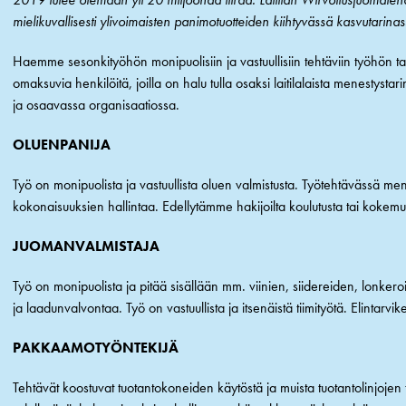
mielikuvallisesti ylivoimaisten panimotuotteiden kiihtyvässä kasvutarinas
Haemme sesonkityöhön monipuolisiin ja vastuullisiin tehtäviin työhön tart
omaksuvia henkilöitä, joilla on halu tulla osaksi laitilalaista menestys
ja osaavassa organisaatiossa.
OLUENPANIJA
Työ on monipuolista ja vastuullista oluen valmistusta. Työtehtävässä m
kokonaisuuksien hallintaa. Edellytämme hakijoilta koulutusta tai kokemus
JUOMANVALMISTAJA
Työ on monipuolista ja pitää sisällään mm. viinien, siidereiden, lonker
ja laadunvalvontaa. Työ on vastuullista ja itsenäistä tiimityötä. Elintar
PAKKAAMOTYÖNTEKIJÄ
Tehtävät koostuvat tuotantokoneiden käytöstä ja muista tuotantolinjojen t