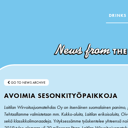
DRINKS
GO TO NEWS ARCHIVE
AVOIMIA SESONKITYÖPAIKKOJA
Laitilan Wirvoitusjuomatehdas Oy on itsenäinen suomalainen panimo, j
Tehtaallamme valmistetaan mm. Kukko-oluita, Laitilan erikoisoluita, Oi
sekä klassikkolimonaadeja. Yrityksessämme työskentelee yhteensä no
2019 tulee olemaan yli 20 miljoonaa litraa. Laitilan Wirvoitusjuomate