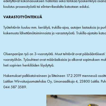
edellyttävät kokonaisuuksien hallintaa sekä tarkkaa työskentelyä os
koulutus prosessityöstä tai elintarvikealalta katsotaan eduksi.
VARASTOTYÖNTEKIJÄ
Työtehtäviin kuuluu mm. keräilyä, trukilla-ajoa, autojen lastauksia ja pur
kokemusta lähettämötoiminnoista ja varastotyöstä. Trukilla-ajotaito kats
Oluenpanijan työ on 3-vuorotyötä. Muut tehtävät ovat pääsääntöisesti 
vuorotyöhön. Työsuhteet ovat määräaikaisia ja alkavat sopimuksen muk
heti sopivien henkilöiden löydyttyä.
Hakemukset palkkatoiveineen ja liitteineen 17.2.2019 mennessä osoi
Laitilan Wirvoitusjuomatehdas Oy, Limonaadikuja 4, 23800 Laitila. Puhe
044 587 3589.