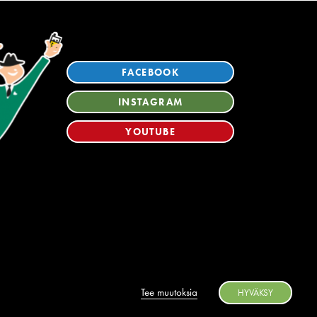
FACEBOOK
INSTAGRAM
YOUTUBE
Tee muutoksia
HYVÄKSY