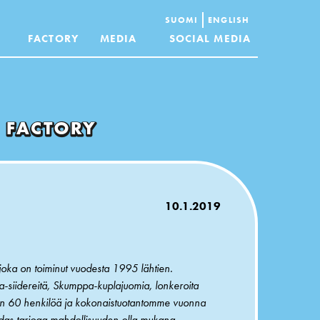
SUOMI
ENGLISH
FACTORY
MEDIA
SOCIAL MEDIA
10.1.2019
oka on toiminut vuodesta 1995 lähtien.
va-siidereitä, Skumppa-kuplajuomia, lonkeroita
in 60 henkilöä ja kokonaistuotantomme vuonna
hdas tarjoaa mahdollisuuden olla mukana