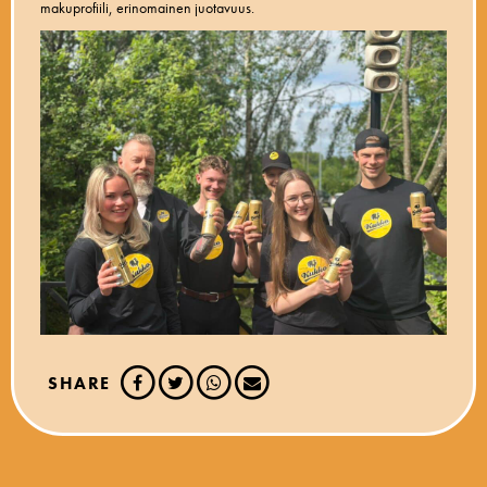
makuprofiili, erinomainen juotavuus.
SHARE