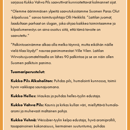
sarjassa Kukko Vahva Pils saavuttivat kunnioitettavat kolmannet sijat.
“Olemme äärimmäisen ylpeitä saavutuksistamme Suomen Paras Olut
-kilpailussa.” sanoo toimitusjohtaja Olli Heikkilä. ”
Laitilan juomat,
laadultaan parhaat
on slogan, joka ohjaa kaikkea toimintaamme ja
kilpailumenestys on aina osoitus siitä, että tämä tavoite on
saavutettu.”
”Palkintoseinämme alkaa olla melko täynnä, mutta eiköhän näille
vielä tilaa löydy!” nauraa panimomestari Ville Vilen. Laitilan
Wirvoitusjuomatehtaalla on lähes 90 palkintoa ja se on näin ollen
Suomen palkituin panimo.
Tuomariperustelut:
Kukko Pils Alkoholiton:
Puhdas pils, humalointi kunnossa, toimii
hyvin vaikkapa saunajuomana.
Kukko Helles:
Maukas ja puhdas helles-tyylin edustaja.
Kukko Vahva Pils:
Kaunis ja kirkas kullan väri, miellyttävä humala-
aromi ja muhevasti maltainen pohja.
Kukko Vehnä:
Weissbier-tyylin kelpo edustaja, hyvä aromiprofiili,
tasapainoinen kokonaisuus, kermainen suutuntuma, puhdas