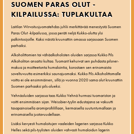
SUOMEN PARAS OLUT -
KILPAILUSSA: TUPLAKULTAA
Laitilan Wirvoitusjuomatehdas juhlii merkittävää menestystä Suomen
Paras Olut -kilpailussa, jossa peräti neljä Kukko-olutta ylsi
palkintosijoille. Kaksi näistä kruunattiin omassa sarjassaan Suomen
parhaiksi.
Alkoholittomien tai vähäalkoholisten oluiden sarjassa Kukko Pils
Alkoholiton ansaitsi kultaa. Tuomarit kehuivat sen puhdasta pilsner-
makua ja moitteetonta humalointia, korostaen sen erinomaista
soveltuvuutta esimerkiksi saunajuomaksi. Kukko Pils Alkoholittomalle
voitto ei ole ensimmäinen, sillä jo vuonna 2020 sama olut kruunattiin
Suomen parhaaksi pils-olueksi.
Vehnäoluiden sarjassa taas Kukko Vehnä hurmasi tuomariston ja
voitti ensimmäisen sijan. Weissbier-tyylin edustajana se vakuutti
tasapainoisella aromiprofiilillaan, kermaisella suutuntumallaan ja
erinomaisella juotavuudellaan.
Lisäksi kevyesti humaloitujen vaaleiden lagerien sarjassa Kukko
Helles sekä pils-tyylisten oluiden vahvasti humaloidun lagerin