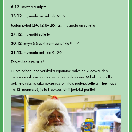
6.12.
myymälä suljettu
23.12.
myymälä on auki klo 9-15
Joulun pyhät (
24.12.0–26.12.
) myymälä on suljettu
27.12.
myymälä suljettu
30.12
. myymälä auki normaalisti klo 9–17
31.12.
myymälä auki klo 9–20
Tervetuloa ostoksille!
Huomioithan, että verkkokauppamme palvelee vuorokauden
jokaiseen aikaan osoitteessa
shop.laitilan.com
. Mikäli mielit olla
pukille avuksi ja aikomuksenasi on tilata joulupaketteja – tee tilaus
16.12. mennessä, jotta tilauksesi ehtii jouluksi perille!