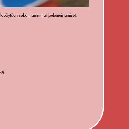
hlapöytään sekä ihanimmat joulumuistamiset.
ssä