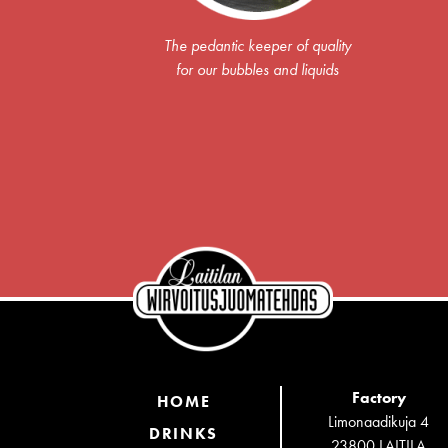
The pedantic keeper of quality
for our bubbles and liquids
Factory
HOME
Limonaadikuja 4
DRINKS
23800 LAITILA