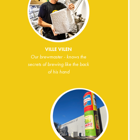
VILLE VILEN
Our brewmaster - knows the
secrets of brewing like the back
of his hand