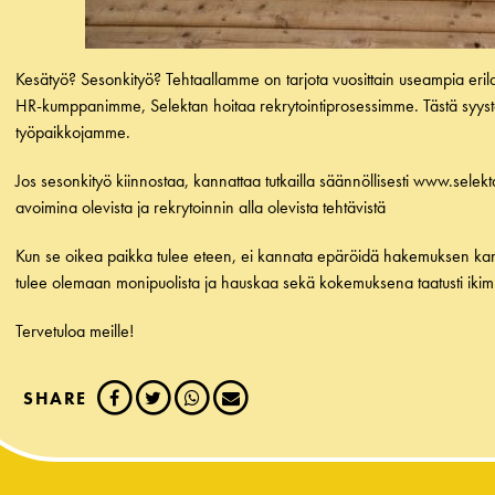
Kesätyö? Sesonkityö? Tehtaallamme on tarjota vuosittain useampia eri
HR-kumppanimme,
Selektan
hoitaa rekrytointiprosessimme. Tästä syys
työpaikkojamme.
Jos sesonkityö kiinnostaa, kannattaa tutkailla säännöllisesti
www.selekta
avoimina olevista ja rekrytoinnin alla olevista tehtävistä
Kun se oikea paikka tulee eteen, ei kannata epäröidä hakemuksen kans
tulee olemaan monipuolista ja hauskaa sekä kokemuksena taatusti ikim
Tervetuloa meille!
SHARE