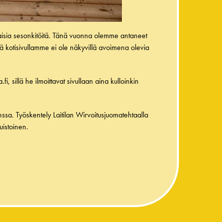
laisia sesonkitöitä. Tänä vuonna olemme antaneet
tä kotisivullamme ei ole näkyvillä avoimena olevia
.fi
, sillä he ilmoittavat sivullaan aina kulloinkin
sa. Työskentely Laitilan Wirvoitusjuomatehtaalla
uistoinen.