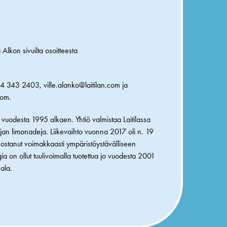
Alkon sivuilta osoitteesta
. 044 343 2403,
ville.alanko@laitilan.com
ja
com
.
 vuodesta 1995 alkaen. Yhtiö valmistaa Laitilassa
jan limonadeja. Liikevaihto vuonna 2017 oli n. 19
anostanut voimakkaasti ympäristöystävälliseen
a on ollut tuulivoimalla tuotettua jo vuodesta 2001
ala.