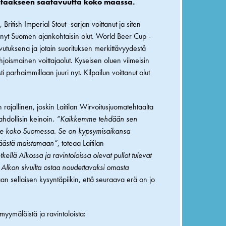
ntaakseen saatavuutta koko maassa.
itish Imperial Stout -sarjan voittanut ja siten
uri nyt Suomen ajankohtaisin olut. World Beer Cup -
utuksena ja jotain suorituksen merkittävyydestä
ohjoismainen voittajaolut. Kyseisen oluen viimeisin
ti parhaimmillaan juuri nyt. Kilpailun voittanut olut
ajallinen, joskin Laitilan Wirvoitusjuomatehtaalta
ahdollisin keinoin.
”Kaikkemme tehdään sen
jolle koko Suomessa. Se on kypsymisaikansa
 päästä maistamaan”
, toteaa Laitilan
tkellä Alkossa ja ravintoloissa olevat pullot tulevat
Alkon sivuilta ostaa noudettavaksi omasta
kaan sellaisen kysyntäpiikin, että seuraava erä on jo
 myymälöistä ja ravintoloista: