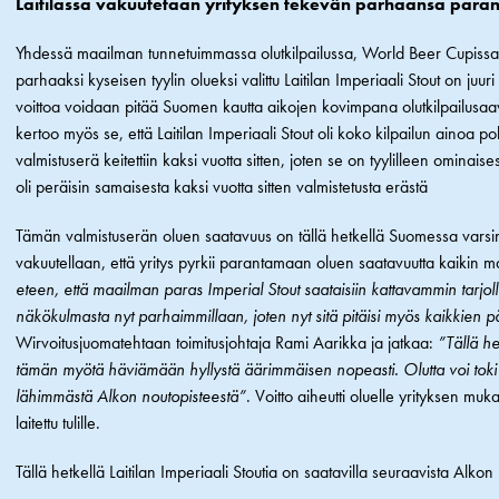
Laitilassa vakuutetaan yrityksen tekevän parhaansa para
Yhdessä maailman tunnetuimmassa olutkilpailussa, World Beer Cupissa, Br
parhaaksi kyseisen tyylin olueksi valittu Laitilan Imperiaali Stout on ju
voittoa voidaan pitää Suomen kautta aikojen kovimpana olutkilpailusaav
kertoo myös se, että Laitilan Imperiaali Stout oli koko kilpailun ainoa p
valmistuserä keitettiin kaksi vuotta sitten, joten se on tyylilleen ominaises
oli peräisin samaisesta kaksi vuotta sitten valmistetusta erästä
Tämän valmistuserän oluen saatavuus on tällä hetkellä Suomessa varsin r
vakuutellaan, että yritys pyrkii parantamaan oluen saatavuutta kaikin m
eteen, että maailman paras Imperial Stout saataisiin kattavammin tar
näkökulmasta nyt parhaimmillaan, joten nyt sitä pitäisi myös kaikkien
Wirvoitusjuomatehtaan toimitusjohtaja Rami Aarikka ja jatkaa:
”Tällä he
tämän myötä häviämään hyllystä äärimmäisen nopeasti. Olutta voi toki 
lähimmästä Alkon noutopisteestä”
. Voitto aiheutti oluelle yrityksen mu
laitettu tulille.
Tällä hetkellä Laitilan Imperiaali Stoutia on saatavilla seuraavista Alkon