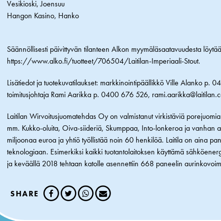
Vesikioski, Joensuu
Hangon Kasino, Hanko
Säännöllisesti päivittyvän tilanteen Alkon myymäläsaatavuudesta löytää 
https://www.alko.fi/tuotteet/706504/Laitilan-Imperiaali-Stout
.
Lisätiedot ja tuotekuvatilaukset: markkinointipäällikkö Ville Alanko p
toimitusjohtaja Rami Aarikka p. 0400 676 526,
rami.aarikka@laitilan.
Laitilan Wirvoitusjuomatehdas Oy on valmistanut virkistäviä porejuomia
mm. Kukko-oluita, Oiva-siideriä, Skumppaa, Into-lonkeroa ja vanhan a
miljoonaa euroa ja yhtiö työllistää noin 60 henkilöä. Laitila on aina p
teknologiaan. Esimerkiksi kaikki tuotantolaitoksen käyttämä sähköenergi
ja keväällä 2018 tehtaan katolle asennettiin 668 paneelin aurinkovoim
SHARE