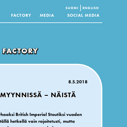
SUOMI
ENGLISH
FACTORY
MEDIA
SOCIAL MEDIA
8.5.2018
MYYNNISSÄ – NÄISTÄ
rhaaksi British Imperial Stoutiksi vuoden
llä hetkellä vain rajoitetusti, mutta