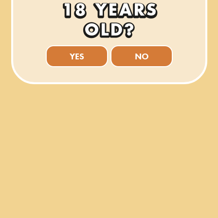
FOR WEB
FOR PRINT
33 cl bottle
JPG
PNG
PDF
EPS
YES
NO
FOR WEB
FOR PRINT
33 cl bottle
JPG
PNG
PDF
EPS
HOME