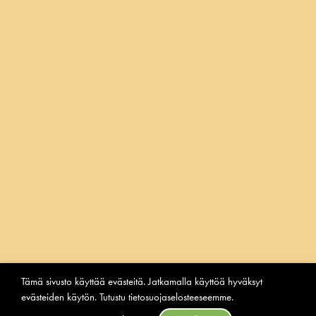
FACEBOOK
INSTAGRAM
YOUTUBE
2026 Laitilan Wirvoitusjuomatehdas
Privacy policy
Tämä sivusto käyttää evästeitä. Jatkamalla käyttöä hyväksyt
Ilmoituskanava
evästeiden käytön. Tutustu
tietosuojaselosteeseemme
.