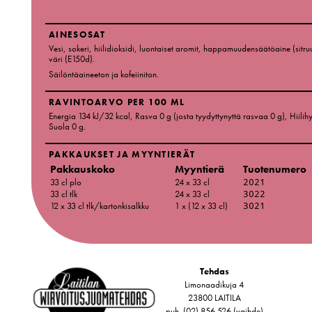
AINESOSAT
Vesi, sokeri, hiilidioksidi, luontaiset aromit, happamuudensäätöaine (si
väri (E150d).
Säilöntäaineeton ja kofeiiniton.
RAVINTOARVO PER 100 ML
Energia 134 kJ/32 kcal
, Rasva 0 g
(josta tyydyttynyttä rasvaa 0 g)
, Hiilih
Suola 0 g
.
PAKKAUKSET JA MYYNTIERÄT
Pakkauskoko
Myyntierä
Tuotenumero
33 cl plo
24 x 33 cl
2021
33 cl tlk
24 x 33 cl
3022
12 x 33 cl tlk/kartonkisalkku
1 x (12 x 33 cl)
3021
Tehdas
Limonaadikuja 4
23800 LAITILA
puh. (02) 856 526 (vaihde)