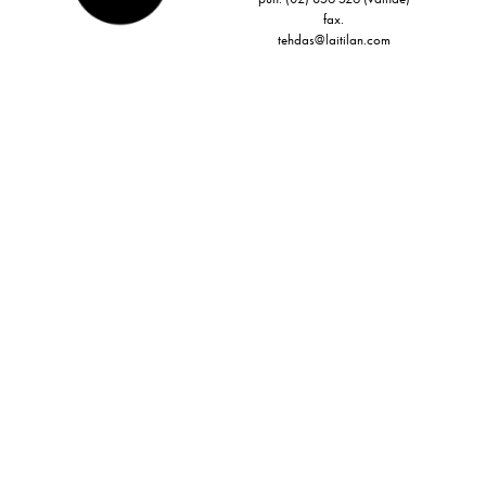
fax.
tehdas@laitilan.com