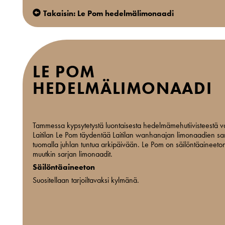
Takaisin: Le Pom hedelmälimonaadi
LE POM
HEDELMÄLIMONAADI
Tammessa kypsytetystä luontaisesta hedelmämehutiivisteestä va
Laitilan Le Pom täydentää Laitilan wanhanajan limonaadien sa
tuomalla juhlan tuntua arkipäivään. Le Pom on säilöntäaineeto
muutkin sarjan limonaadit.
Säilöntäaineeton
Suositellaan tarjoiltavaksi kylmänä.