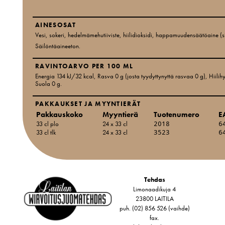
AINESOSAT
Vesi, sokeri, hedelmämehutiiviste, hiilidioksidi, happamuudensäätöaine (s
Säilöntäaineeton.
RAVINTOARVO PER 100 ML
Energia 134 kJ/32 kcal
, Rasva 0 g
(josta tyydyttynyttä rasvaa 0 g)
, Hiilih
Suola 0 g
.
PAKKAUKSET JA MYYNTIERÄT
Pakkauskoko
Myyntierä
Tuotenumero
E
33 cl plo
24 x 33 cl
2018
6
33 cl tlk
24 x 33 cl
3523
6
Tehdas
Limonaadikuja 4
23800 LAITILA
puh. (02) 856 526 (vaihde)
fax.