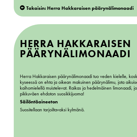
Takaisin: Herra Hakkaraisen päärynälimonaadi
HERRA HAKKARAISEN
PÄÄRYNÄLIMONAADI
Herra Hakkaraisen päärynälimonaadi tuo veden kielelle, kos
kyseessä on ehta ja oikean makuinen päärynälimu, jota aikuis
kaihomielellä muistelevat. Raikas ja hedelmäinen limonaadi, j
pikkuväen ehdoton suosikkijuoma!
Säilöntäaineeton
Suositellaan tarjoiltavaksi kylmänä.