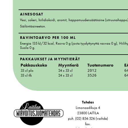
AINESOSAT
Vesi, sokeri, hiilidioksidi, aromit, happamuudensäätöaine (sitruunahappo), v
Säilöntäaineeton.
RAVINTOARVO PER 100 ML
Energia 135 kJ/32 kcal
, Rasva 0 g
(josta tyydyttynyttä rasvaa 0 g)
, Hiili
Suola 0 g
.
PAKKAUKSET JA MYYNTIERÄT
Pakkauskoko
Myyntierä
Tuotenumero
E
33 cl plo
24 x 33 cl
2012
6
33 cl tlk
24 x 33 cl
3526
6
Tehdas
Limonaadikuja 4
23800 LAITILA
puh. (02) 856 526 (vaihde)
fax.