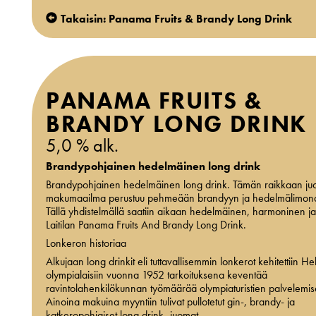
Takaisin: Panama Fruits & Brandy Long Drink
PANAMA FRUITS &
BRANDY LONG DRINK
5,0 % alk.
Brandypohjainen hedelmäinen long drink
Brandypohjainen hedelmäinen long drink. Tämän raikkaan j
makumaailma perustuu pehmeään brandyyn ja hedelmälimona
Tällä yhdistelmällä saatiin aikaan hedelmäinen, harmoninen ja y
Laitilan Panama Fruits And Brandy Long Drink.
Lonkeron historiaa
Alkujaan long drinkit eli tuttavallisemmin lonkerot kehitettiin He
olympialaisiin vuonna 1952 tarkoituksena keventää
ravintolahenkilökunnan työmäärää olympiaturistien palvelemis
Ainoina makuina myyntiin tulivat pullotetut gin-, brandy- ja
katkeropohjaiset long drink -juomat.