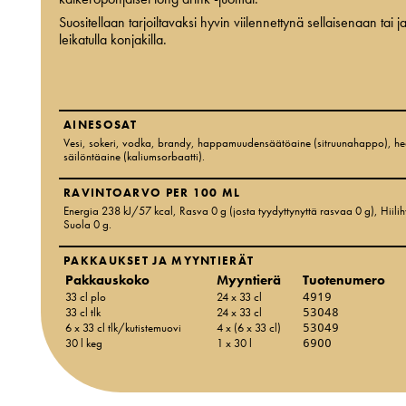
Suositellaan tarjoiltavaksi hyvin viilennettynä sellaisenaan tai j
leikatulla konjakilla.
AINESOSAT
Vesi, sokeri, vodka, brandy, happamuudensäätöaine (sitruunahappo), hedel
säilöntäaine (kaliumsorbaatti).
RAVINTOARVO PER 100 ML
Energia 238 kJ/57 kcal
, Rasva 0 g
(josta tyydyttynyttä rasvaa 0 g)
, Hiili
Suola 0 g
.
PAKKAUKSET JA MYYNTIERÄT
Pakkauskoko
Myyntierä
Tuotenumero
33 cl plo
24 x 33 cl
4919
33 cl tlk
24 x 33 cl
53048
6 x 33 cl tlk/kutistemuovi
4 x (6 x 33 cl)
53049
30 l keg
1 x 30 l
6900