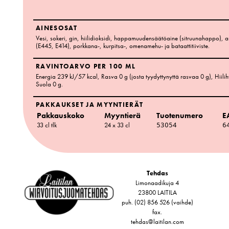
AINESOSAT
Vesi, sokeri, gin, hiilidioksidi, happamuudensäätöaine (sitruunahappo), ar
(E445, E414), porkkana-, kurpitsa-, omenamehu- ja bataattitiiviste.
RAVINTOARVO PER 100 ML
Energia 239 kJ/57 kcal
, Rasva 0 g
(josta tyydyttynyttä rasvaa 0 g)
, Hiili
Suola 0 g
.
PAKKAUKSET JA MYYNTIERÄT
Pakkauskoko
Myyntierä
Tuotenumero
E
33 cl tlk
24 x 33 cl
53054
6
Tehdas
Limonaadikuja 4
23800 LAITILA
puh. (02) 856 526 (vaihde)
fax.
tehdas@laitilan.com