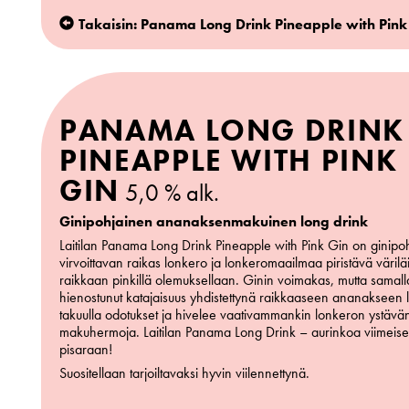
Takaisin: Panama Long Drink Pineapple with Pink
PANAMA LONG DRINK
PINEAPPLE WITH PINK
GIN
5,0 % alk.
Ginipohjainen ananaksenmakuinen long drink
Laitilan Panama Long Drink Pineapple with Pink Gin on ginipo
virvoittavan raikas lonkero ja lonkeromaailmaa piristävä värilä
raikkaan pinkillä olemuksellaan. Ginin voimakas, mutta samall
hienostunut katajaisuus yhdistettynä raikkaaseen ananakseen 
takuulla odotukset ja hivelee vaativammankin lonkeron ystävä
makuhermoja. Laitilan Panama Long Drink – aurinkoa viimeis
pisaraan!
Suositellaan tarjoiltavaksi hyvin viilennettynä.