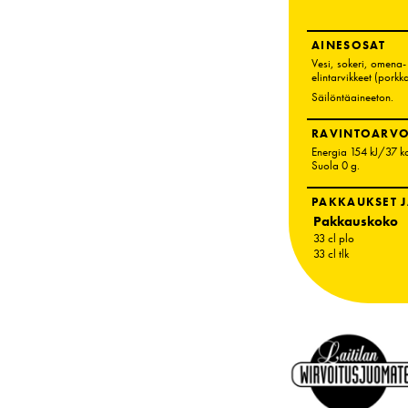
AINESOSAT
Vesi, sokeri, omena-
elintarvikkeet (porkk
Säilöntäaineeton.
RAVINTOARVO
Energia 154 kJ/37 k
Suola 0 g
.
PAKKAUKSET J
Pakkauskoko
33 cl plo
33 cl tlk