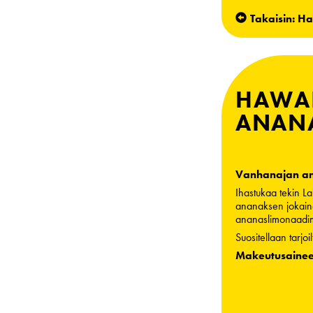
Takaisin: H
HAWAI
ANAN
Vanhanajan a
Ihastukaa tekin La
ananaksen jokaine
ananaslimonaadimm
Suositellaan tarjo
Makeutusaineet