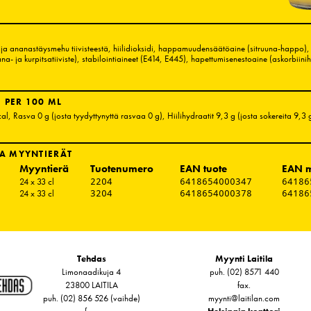
 ja ananastäysmehu tiivisteestä, hiilidioksidi, happamuudensäätöaine (sitruuna-happo),
ana- ja kurpitsatiiviste), stabilointiaineet (E414, E445), hapettumisenestoaine (askorbiin
 PER 100 ML
cal
, Rasva 0 g
(josta tyydyttynyttä rasvaa 0 g)
, Hiilihydraatit 9,3 g
(josta sokereita 9,3 
A MYYNTIERÄT
Myyntierä
Tuotenumero
EAN tuote
EAN m
24 x 33 cl
2204
6418654000347
64186
24 x 33 cl
3204
6418654000378
64186
Tehdas
Myynti Laitila
Limonaadikuja 4
puh. (02) 8571 440
23800 LAITILA
fax.
puh. (02) 856 526 (vaihde)
myynti@laitilan.com