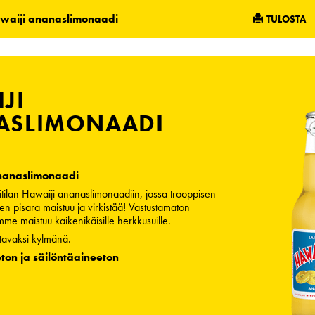
awaiji ananaslimonaadi
TULOSTA
JI
ASLIMONAADI
nanaslimonaadi
itilan Hawaiji ananaslimonaadiin, jossa trooppisen
n pisara maistuu ja virkistää! Vastustamaton
e maistuu kaikenikäisille herkkusuille.
iltavaksi kylmänä.
on ja säilöntäaineeton