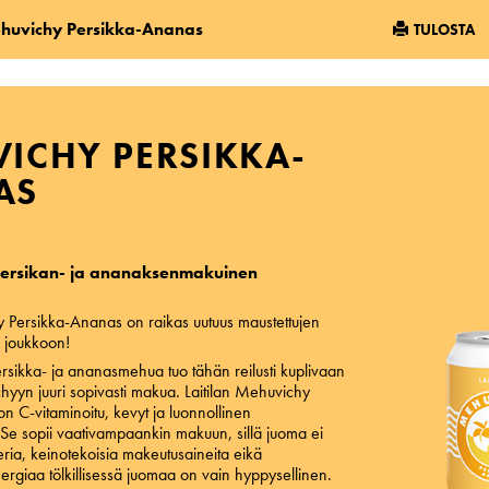
ehuvichy Persikka-Ananas
TULOSTA
ICHY PERSIKKA-
AS
persikan- ja ananaksenmakuinen
y Persikka-Ananas on raikas uutuus maustettujen
 joukkoon!
ersikka- ja ananasmehua tuo tähän reilusti kuplivaan
chyyn juuri sopivasti makua. Laitilan Mehuvichy
n C-vitaminoitu, kevyt ja luonnollinen
Se sopii vaativampaankin makuun, sillä juoma ei
okeria, keinotekoisia makeutusaineita eikä
nergiaa tölkillisessä juomaa on vain hyppysellinen.