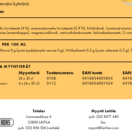
iltavaksi kylmänä.
on
u tiivisteestä (4 %), ananastäysmehu tiivisteestä (0,9 %), hiilidioksidi, luontaiset aromit
e (omenahappo), magnesiumkloridi, natriumbikarbonaatti, kaliumkarbonaatti, C-vitam
 PER 100 ML
 Rasva 0 g
(josta tyydyttynyttä rasvaa 0 g)
, Hiilihydraatit 0,5 g
(josta sokereita 0,5 g)
, 
A MYYNTIERÄT
Myyntierä
Tuotenumero
EAN tuote
EAN
24 x 33 cl
0108
6418654005854
6418
muovi
4 x (6 x 33 cl)
0112
6418654001924
6418
Tehdas
Myynti Laitila
Limonaadikuja 4
puh. (02) 8571 440
23800 LAITILA
fax.
puh. (02) 856 526 (vaihde)
myynti@laitilan.com