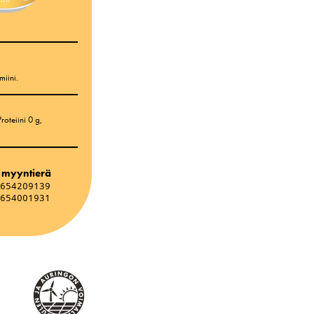
,
iini.
Proteiini 0 g,
 myyntierä
654209139
654001931