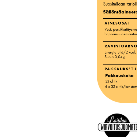
Suositellaan tarjo
Säilöntäaineet
AINESOSAT
Vesi, persikkatäysmeh
happamuudensäätöain
RAVINTOARVO
Energia 8 kJ/2 kcal
,
Suola 0,04 g
.
PAKKAUKSET J
Pakkauskoko
33 cl tlk
6 x 33 cl tlk/kutiste