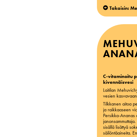
Takaisin: M
MEHUV
ANAN
C-vitaminoitu 
kivennäisvesi
Laitilan Mehuvich
vesien kasvavaan
Tilkkanen aitoa p
ja raikkaaseen vi
Persikka-Ananas o
janonsammuttaja. 
sisällä lisättyä s
säilöntäaineita. E