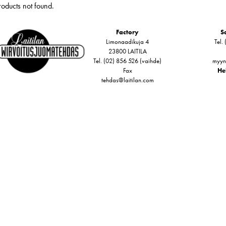
roducts not found.
Factory
Sa
Limonaadikuja 4
Tel.
23800 LAITILA
Tel. (02) 856 526 (vaihde)
myyn
Fax
Hel
tehdas@laitilan.com