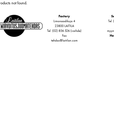
roducts not found.
Factory
Sa
Limonaadikuja 4
Tel.
23800 LAITILA
Tel. (02) 856 526 (vaihde)
myyn
Fax
Hel
tehdas@laitilan.com