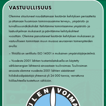
VASTUULLISUUS
Olemme sitoutuneet noudattamaan kestävän kehityksen periaatteita
ja ottamaan huomioon toiminnassamme terveys-, ympäristö- ja
turvallisuusnäkökohdat. Kehitämme toimintaamme ympäristö- ja
laatuohjelman mukaisesti ja päivitämme kehityskohteet
vuosittain. Olemme panostaneet kestävän kehityksen mukaiseen ja
vastuulliseen toimintaan muun muassa seuraavien toimenpiteiden
avulla:
– Yhtiöllä on sertifioitu ISO 14001:n mukainen ympäristöjärjestelmä.
– Vuodesta 2001 lähtien tuotantolaitoksella on käytetty
sähköenergian lähteenä ainoastaan tuulivoimaa. Tuulivoiman
ansiosta olemme vuodesta 2001 lähtien säästäneet
hiilidioksidipäästöjä yhteensä yli 24 000 tonnia, verrattuna
hiililauhteella tuotettuun sähköön.