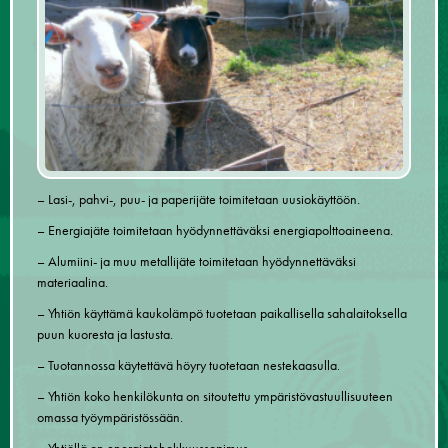
– Lasi-, pahvi-, puu- ja paperijäte toimitetaan uusiokäyttöön.
– Energiajäte toimitetaan hyödynnettäväksi energiapolttoaineena.
– Alumiini- ja muu metallijäte toimitetaan hyödynnettäväksi
materiaalina.
– Yhtiön käyttämä kaukolämpö tuotetaan paikallisella sahalaitoksella
puun kuoresta ja lastusta.
– Tuotannossa käytettävä höyry tuotetaan nestekaasulla.
– Yhtiön koko henkilökunta on sitoutettu ympäristövastuullisuuteen
omassa työympäristössään.
– Yhtiöllä on energiatehokkuussopimus.