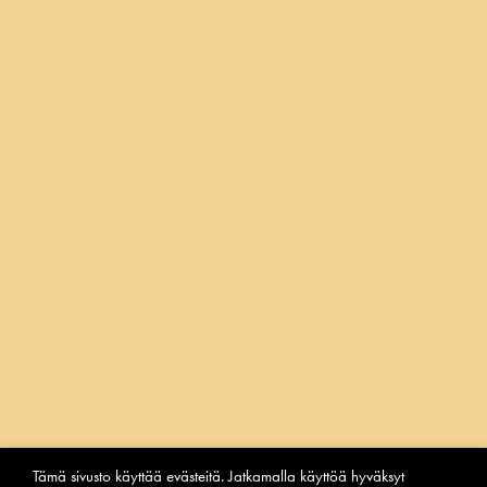
FACEBOOK
INSTAGRAM
YOUTUBE
2026 Laitilan Wirvoitusjuomatehdas
Tietosuoja
Tämä sivusto käyttää evästeitä. Jatkamalla käyttöä hyväksyt
Ilmoituskanava