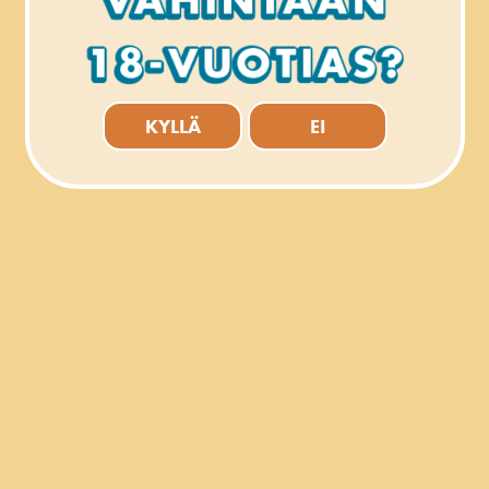
tänne ja
Viiden tähden juhannussaunan janonsammuttajat: Kukko Lager ja 
alkoholiton veli, Kukko Lager Alkoholiton.
Kesä 18
KYLLÄ
EI